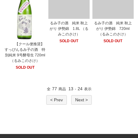
るみ子の酒 純米 秋上
るみ子の酒 純米 秋上
がり 伊勢錦 1.8L （る
がり 伊勢錦 720ml
みこのさけ）
（るみこのさけ）
SOLD OUT
SOLD OUT
【クール便推奨】
すっぴんるみ子の酒 特
別純米 9号酵母生 720ml
（るみこのさけ）
SOLD OUT
77
13
24
全
商品
-
表示
< Prev
Next >