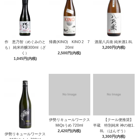
作 恵乃智（めぐみのと
帰農(KINO) KINO 2 7
酒屋八兵衛 純米酒1.8L
も） 純米吟醸300ml（ざ
20ml
3,200円(内税)
く）
2,500円(内税)
1,045円(内税)
伊勢リキュールワークス
【クール便推奨】
MiQsうめ 720ml
半蔵 特別純米 神の穂1.
2,420円(内税)
8L （はんぞう）
伊勢リキュールワークス
3,300円(内税)