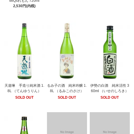
MiQsれもん 720ml
2,530円(内税)
天遊琳 手造り純米酒 1.
るみ子の酒 純米吟醸 1.
伊勢の白酒 純米活性 3
8L （てんゆうりん）
8L （るみこのさけ）
60ml （いせのしろき）
SOLD OUT
SOLD OUT
SOLD OUT