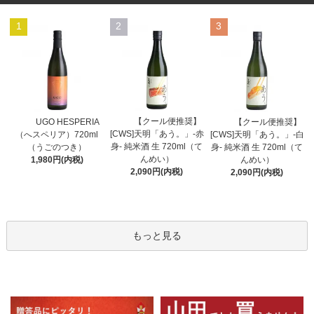
1
2
3
【クール便推奨】
UGO HESPERIA
【クール便推奨】
[CWS]天明「あう。」-赤
（へスペリア）720ml
[CWS]天明「あう。」-白
身- 純米酒 生 720ml（て
（うごのつき）
身- 純米酒 生 720ml（て
んめい）
1,980円(内税)
んめい）
2,090円(内税)
2,090円(内税)
もっと見る