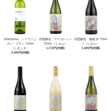
Shikishima ソーヴィニ
四恩醸造 マーガレット
四恩醸造 薔薇 赤 750m
ヨン・ブラン 720ml
750ml （しおん）
l （しおん）
（しきしま）
1,710円(内税)
1,485円(内税)
3,300円(内税)