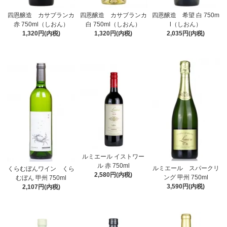
四恩醸造 カサブランカ
四恩醸造 カサブランカ
四恩醸造 希望 白 750m
赤 750ml（しおん）
白 750ml（しおん）
l（しおん）
1,320円(内税)
1,320円(内税)
2,035円(内税)
ルミエール イストワー
ル 赤 750ml
ルミエール スパークリ
くらむぼんワイン くら
2,580円(内税)
ング 甲州 750ml
むぼん 甲州 750ml
3,590円(内税)
2,107円(内税)