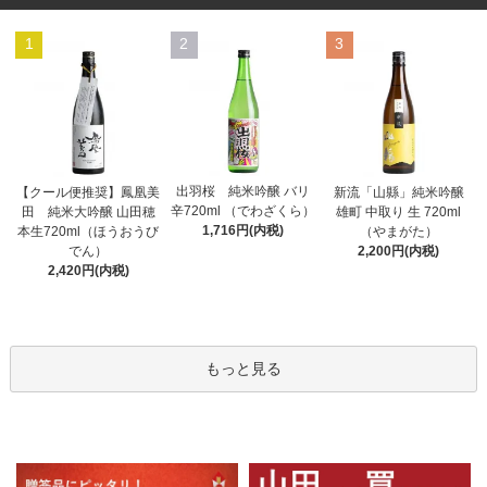
1
2
3
出羽桜 純米吟醸 バリ
【クール便推奨】鳳凰美
新流「山縣」純米吟醸
辛720ml （でわざくら）
田 純米大吟醸 山田穂
雄町 中取り 生 720ml
1,716円(内税)
本生720ml（ほうおうび
（やまがた）
でん）
2,200円(内税)
2,420円(内税)
もっと見る