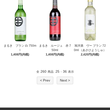
まるき ブラン 白 750m
まるき ルージュ 赤 7
旭洋酒 ヴー ブラン 72
l
50ml
0ml （あさひようしゅ）
1,408円(内税)
1,408円(内税)
2,420円(内税)
260
25
36
全
商品
-
表示
< Prev
Next >