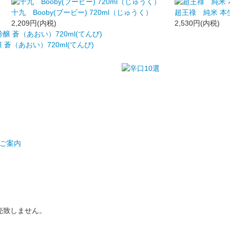
十九 Booby(ブービー) 720ml（じゅうく）
超王祿 純米 本生
2,209円(内税)
2,530円(内税)
蒼（あおい）720ml(てんび)
ご案内
売致しません。