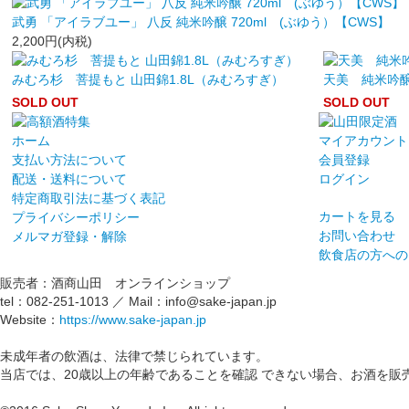
武勇 「アイラブユー」 八反 純米吟醸 720ml (ぶゆう）【CWS】
2,200円(内税)
みむろ杉 菩提もと 山田錦1.8L（みむろすぎ）
天美 純米吟醸 
SOLD OUT
SOLD OUT
ホーム
マイアカウント
支払い方法について
会員登録
配送・送料について
ログイン
特定商取引法に基づく表記
カートを見る
プライバシーポリシー
お問い合わせ
メルマガ登録・解除
飲食店の方への
販売者：酒商山田 オンラインショップ
tel：082-251-1013 ／ Mail：info@sake-japan.jp
Website：
https://www.sake-japan.jp
未成年者の飲酒は、法律で禁じられています。
当店では、20歳以上の年齢であることを確認 できない場合、お酒を販