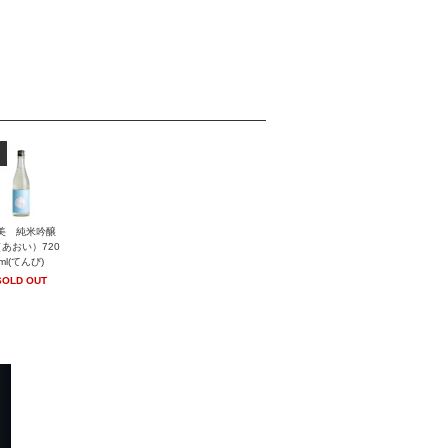
美 純米吟醸
あおい）720
ml(てんび)
SOLD OUT