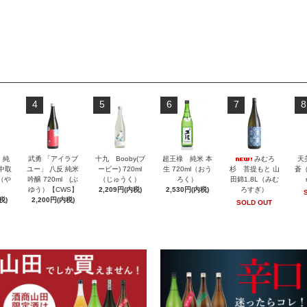
4
5
6
7
8
」純
武勇 「アイラブ
十九 Booby(ブ
超王祿 純米 本
みむろ
天
 中取
ユー」 八反 純米
ービー) 720ml
生 720ml（おう
杉 菩提もと 山
蒼（
l（や
吟醸 720ml (ぶ
（じゅうく）
ろく）
田錦1.8L（みむ
ゆう）【CWS】
2,209円(内税)
2,530円(内税)
ろすぎ）
税)
2,200円(内税)
SOLD OUT