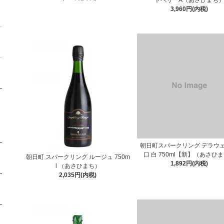
トベリーA（あさひまち
3,960円(内税)
朝日町スパークリング デラウェ
口 白 750ml【新】（あさひ
朝日町 スパークリング ルージュ 750m
1,892円(内税)
l （あさひまち）
2,035円(内税)