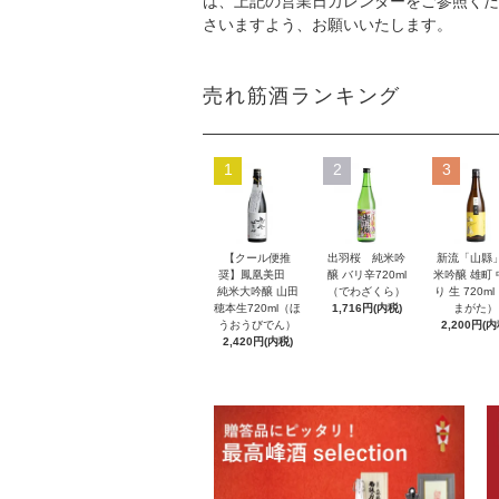
は、上記の営業日カレンダーをご参照くだ
さいますよう、お願いいたします。
売れ筋酒ランキング
1
2
3
【クール便推
出羽桜 純米吟
新流「山縣
奨】鳳凰美田
醸 バリ辛720ml
米吟醸 雄町
純米大吟醸 山田
（でわざくら）
り 生 720m
穂本生720ml（ほ
1,716円(内税)
まがた）
うおうびでん）
2,200円(内
2,420円(内税)