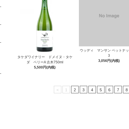
ウッディ マンサン ペットナッ
3
タケダワイナリー ドメイヌ・タケ
3,056円(内税)
ダ ベリーA 古木750ml
5,500円(内税)
<
1
2
3
4
5
6
7
8