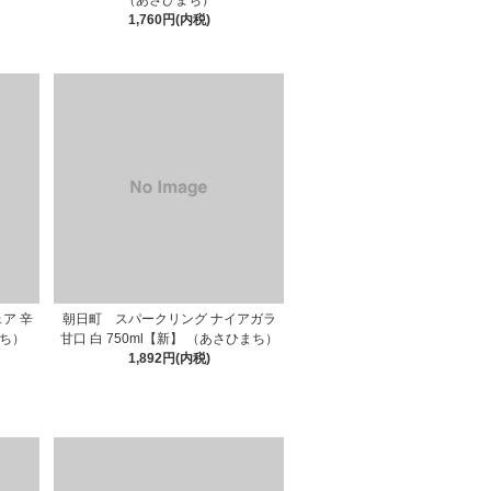
）
（あさひまち）
1,760円(内税)
ア 辛
朝日町 スパークリング ナイアガラ
まち）
甘口 白 750ml【新】 （あさひまち）
1,892円(内税)