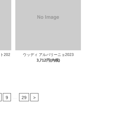
ト202
ウッディ アルバリーニョ2023
3,712円(内税)
...
9
29
>