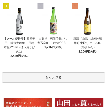
1
2
3
出羽桜 純米吟醸 バリ
【クール便推奨】鳳凰美
新流「山縣」純米吟醸
辛720ml （でわざくら）
田 純米大吟醸 山田穂
雄町 中取り 生 720ml
1,716円(内税)
本生720ml（ほうおうび
（やまがた）
でん）
2,200円(内税)
2,420円(内税)
もっと見る