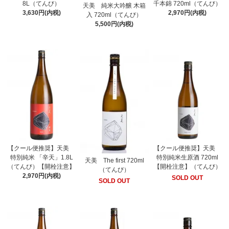
8L（てんび）
千本錦 720ml（てんび）
天美 純米大吟醸 木箱
3,630円(内税)
2,970円(内税)
入 720ml（てんび）
5,500円(内税)
【クール便推奨】天美
【クール便推奨】天美
特別純米 「辛天」1.8L
特別純米生原酒 720ml
天美 The first 720ml
（てんび）【開栓注意】
【開栓注意】（てんび）
（てんび）
2,970円(内税)
SOLD OUT
SOLD OUT