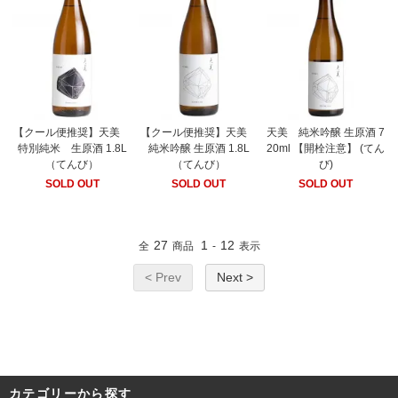
【クール便推奨】天美
【クール便推奨】天美
天美 純米吟醸 生原酒 7
特別純米 生原酒 1.8L
純米吟醸 生原酒 1.8L
20ml 【開栓注意】 (てん
（てんび）
（てんび）
び)
SOLD OUT
SOLD OUT
SOLD OUT
27
1
12
全
商品
-
表示
< Prev
Next >
カテゴリーから探す