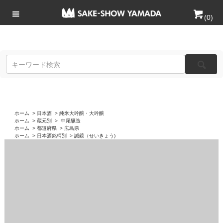
(
0
)
ホーム
>
日本酒
>
純米大吟醸・大吟醸
ホーム
>
蔵元別
>
中尾醸造
ホーム
>
都道府県
>
広島県
ホーム
>
日本酒銘柄別
>
誠鏡（せいきょう)