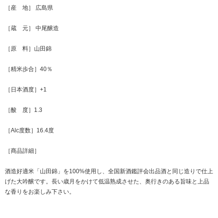
［産 地］ 広島県
［蔵 元］ 中尾醸造
［原 料］山田錦
［精米歩合］40％
［日本酒度］+1
［酸 度］1.3
［Alc度数］16.4度
［商品詳細］
酒造好適米「山田錦」を100%使用し、全国新酒鑑評会出品酒と同じ造りで仕上
げた大吟醸です。長い歳月をかけて低温熟成させた、奥行きのある旨味と上品
な香りをお楽しみ下さい。