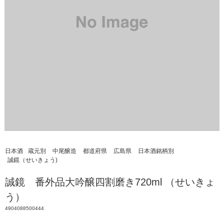
日本酒
蔵元別
中尾醸造
都道府県
広島県
日本酒銘柄別
誠鏡（せいきょう)
誠鏡 番外品大吟醸四割磨き720ml （せいきょ
う）
4904088500444