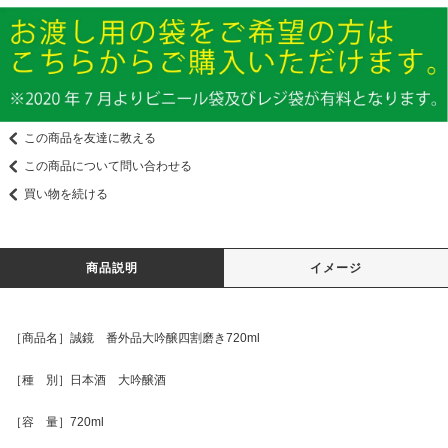
この商品を友達に教える
この商品について問い合わせる
買い物を続ける
商品説明
イメージ
［商品名］誠鏡 番外品大吟醸四割磨き720ml
［種 別］日本酒 大吟醸酒
［容 量］720ml