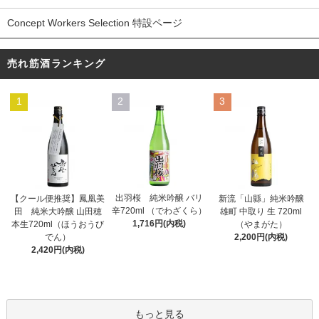
Concept Workers Selection 特設ページ
売れ筋酒ランキング
1
2
3
出羽桜 純米吟醸 バリ
【クール便推奨】鳳凰美
新流「山縣」純米吟醸
辛720ml （でわざくら）
田 純米大吟醸 山田穂
雄町 中取り 生 720ml
1,716円(内税)
本生720ml（ほうおうび
（やまがた）
でん）
2,200円(内税)
2,420円(内税)
もっと見る