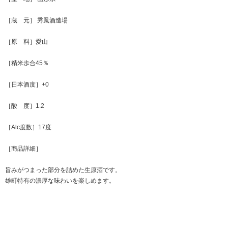
［蔵 元］ 秀鳳酒造場
［原 料］愛山
［精米歩合45％
［日本酒度］+0
［酸 度］1.2
［Alc度数］17度
［商品詳細］
旨みがつまった部分を詰めた生原酒です。
雄町特有の濃厚な味わいを楽しめます。