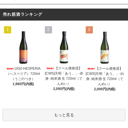
売れ筋酒ランキング
1
2
3
【クール便推奨】
UGO HESPERIA
【クール便推奨】
[CWS]天明「あう。」-赤
（へスペリア）720ml
[CWS]天明「あう。」-白
身- 純米酒 生 720ml（て
（うごのつき）
身- 純米酒 生 720ml（て
んめい）
1,980円(内税)
んめい）
2,090円(内税)
2,090円(内税)
もっと見る