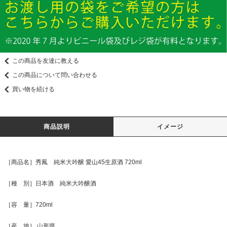
この商品を友達に教える
この商品について問い合わせる
買い物を続ける
商品説明
イメージ
［商品名］秀鳳 純米大吟醸 愛山45生原酒 720ml
［種 別］日本酒 純米大吟醸酒
［容 量］720ml
［産 地］ 山形県