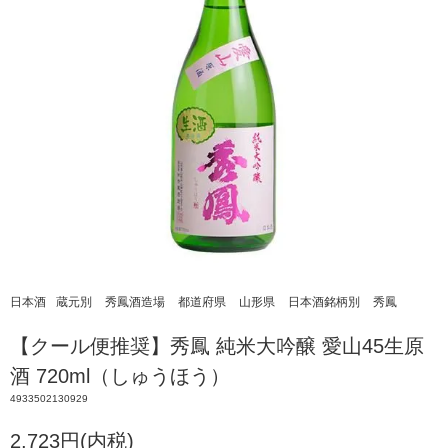
日本酒
蔵元別
秀鳳酒造場
都道府県
山形県
日本酒銘柄別
秀鳳
【クール便推奨】秀鳳 純米大吟醸 愛山45生原
酒 720ml（しゅうほう）
4933502130929
2,723円(内税)