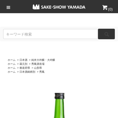
(
0
)
ホーム
>
日本酒
>
純米大吟醸・大吟醸
ホーム
>
蔵元別
>
秀鳳酒造場
ホーム
>
都道府県
>
山形県
ホーム
>
日本酒銘柄別
>
秀鳳