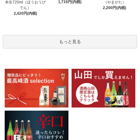
1,716円(内税)
本生720ml（ほうおうび
（やまがた）
でん）
2,200円(内税)
2,420円(内税)
もっと見る