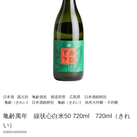
日本酒
蔵元別
亀齢酒造
都道府県
広島県
日本酒銘柄別
亀齢（きれい)
日本酒銘柄別
亀齢（きれい)
純米大吟醸・大吟醸
亀齢萬年 線状心白米50 720ml 720ml（きれ
い）
2390010000564