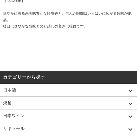
［商品詳細］
華やかに香る果実味豊かな吟醸香と、含んだ瞬間口いっぱいに広がる旨味が絶
品。
後口は爽やかな酸味とのど越しの良さは抜群です。
カテゴリーから探す
日本酒
焼酎
日本ワイン
リキュール