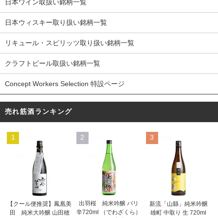
日本ワイン取扱い銘柄一覧
日本ウィスキー取り扱い銘柄一覧
リキュール・スピリッツ取り扱い銘柄一覧
クラフトビール取扱い銘柄一覧
Concept Workers Selection 特設ページ
売れ筋酒ランキング
1
2
3
出羽桜 純米吟醸 バリ
【クール便推奨】鳳凰美
新流「山縣」純米吟醸
辛720ml （でわざくら）
田 純米大吟醸 山田穂
雄町 中取り 生 720ml