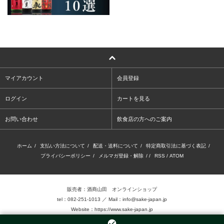
マイアカウント
会員登録
ログイン
カートを見る
お問い合わせ
飲食店の方へのご案内
ホーム
/
支払い方法について
/
配送・送料について
/
特定商取引法に基づく表記
/
プライバシーポリシー
/
メルマガ登録・解除
/ /
RSS
/
ATOM
販売者：酒商山田 オンラインショップ
tel：082-251-1013 ／ Mail：info@sake-japan.jp
Website：
https://www.sake-japan.jp