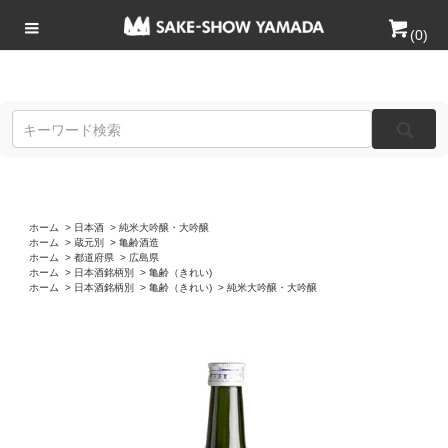
(
0
)
ホーム
>
日本酒
>
純米大吟醸・大吟醸
ホーム
>
蔵元別
>
亀齢酒造
ホーム
>
都道府県
>
広島県
ホーム
>
日本酒銘柄別
>
亀齢（きれい)
ホーム
>
日本酒銘柄別
>
亀齢（きれい)
>
純米大吟醸・大吟醸