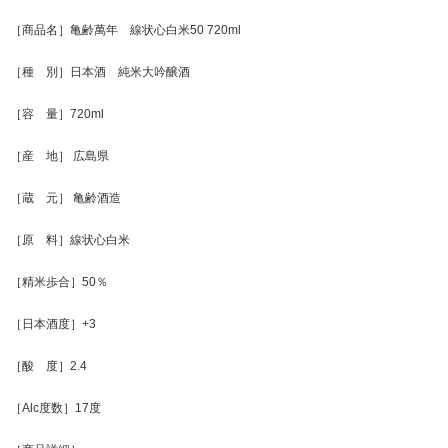
［商品名］亀齢萬年 線状心白米50 720ml
［種 別］日本酒 純米大吟醸酒
［容 量］720ml
［産 地］ 広島県
［蔵 元］ 亀齢酒造
［原 料］線状心白米
［精米歩合］50％
［日本酒度］+3
［酸 度］2.4
［Alc度数］17度