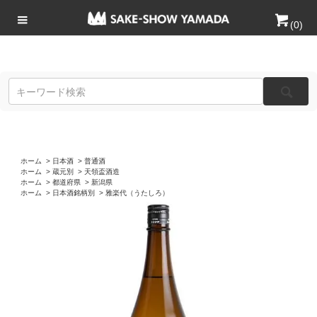
(
0
)
ホーム
>
日本酒
>
普通酒
ホーム
>
蔵元別
>
天領盃酒造
ホーム
>
都道府県
>
新潟県
ホーム
>
日本酒銘柄別
>
雅楽代（うたしろ）