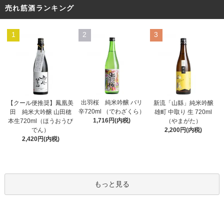
売れ筋酒ランキング
1
2
3
出羽桜 純米吟醸 バリ
【クール便推奨】鳳凰美
新流「山縣」純米吟醸
辛720ml （でわざくら）
田 純米大吟醸 山田穂
雄町 中取り 生 720ml
1,716円(内税)
本生720ml（ほうおうび
（やまがた）
でん）
2,200円(内税)
2,420円(内税)
もっと見る