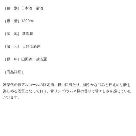
［種 別］日本酒 清酒
［容 量］1800ml
［産 地］ 新潟県
［蔵 元］ 天領盃酒造
［原 料］山田錦、越淡麗
［商品詳細］
雅楽代の低アルコールの限定酒。軽い口当たり、嫋やかな甘みと控えめな酸を
楽しめる酒質となっており、青リンゴ/ラムネ様の香りで瑞々しさを感じていた
だけます。