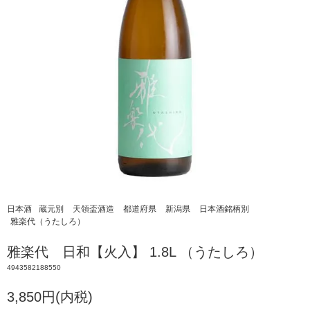
日本酒
蔵元別
天領盃酒造
都道府県
新潟県
日本酒銘柄別
雅楽代（うたしろ）
雅楽代 日和【火入】 1.8L （うたしろ）
4943582188550
3,850円(内税)