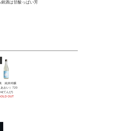
る銘酒は甘酸っぱい芳
美 純米吟醸
あおい）720
ml(てんび)
SOLD OUT