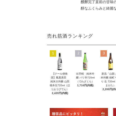
醗酵完了直前の甘味
醇なふくらみと綺麗
売れ筋酒ランキング
1
2
3
【クール便推
出羽桜 純米吟
新流「山縣
奨】鳳凰美田
醸 バリ辛720ml
米吟醸 雄町
純米大吟醸 山田
（でわざくら）
り 生 720m
穂本生720ml（ほ
1,716円(内税)
まがた）
うおうびでん）
2,200円(内
2,420円(内税)