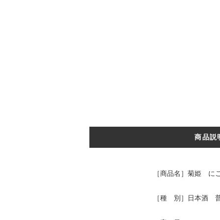
商品説
［商品名］菊姫 にごり
［種 別］日本酒 