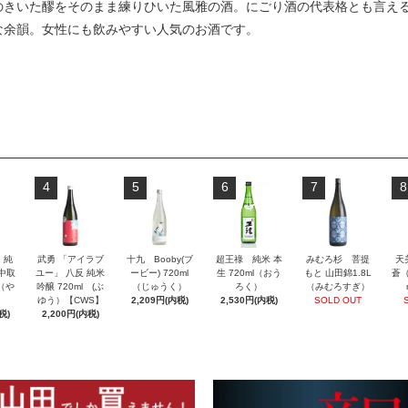
のきいた醪をそのまま練りひいた風雅の酒。にごり酒の代表格とも言え
な余韻。女性にも飲みやすい人気のお酒です。
4
5
6
7
8
」純
武勇 「アイラブ
十九 Booby(ブ
超王祿 純米 本
みむろ杉 菩提
天
 中取
ユー」 八反 純米
ービー) 720ml
生 720ml（おう
もと 山田錦1.8L
蒼（
l（や
吟醸 720ml (ぶ
（じゅうく）
ろく）
（みむろすぎ）
ゆう）【CWS】
2,209円(内税)
2,530円(内税)
SOLD OUT
税)
2,200円(内税)