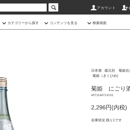
アカウント
カテゴリーから探す
コンテンツを見る
検索画面
日本酒
蔵元別
菊姫合
菊姫（きくひめ)
菊姫 にごり酒 
4571146713131
2,296円(内税)
在庫状況 残り1です