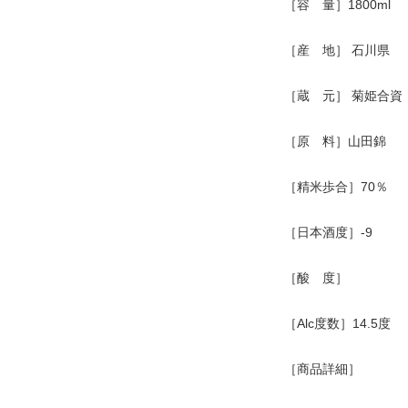
［容 量］1800ml
［産 地］ 石川県
［蔵 元］ 菊姫合資
［原 料］山田錦
［精米歩合］70％
［日本酒度］-9
［酸 度］
［Alc度数］14.5度
［商品詳細］