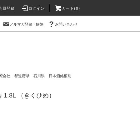
会員登録
ログイン
カート(
0
)
メルマガ登録・解除
お問い合わせ
資会社
都道府県
石川県
日本酒銘柄別
1.8L （きくひめ）