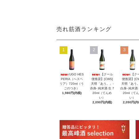
売れ筋酒ランキング
1
2
3
UGO HES
【クール
【ク
PERIA（へスペ
便推奨】[CWS]
便推奨】[CW
リア）720ml（う
天明「あう。」-
天明「あう。
ごのつき）
赤身- 純米酒 生 7
白身- 純米酒 
1,980円(内税)
20ml（てんめ
20ml（て
い）
い）
2,090円(内税)
2,090円(内