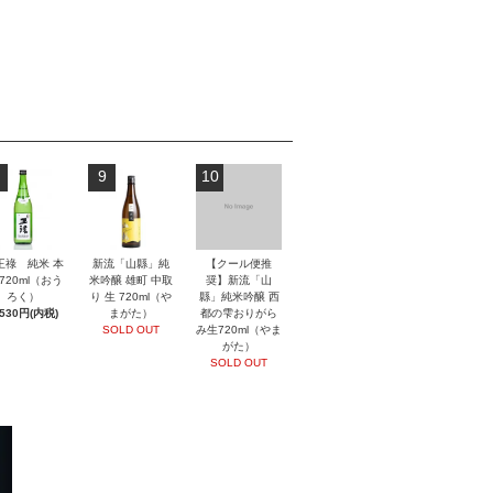
9
10
王祿 純米 本
新流「山縣」純
【クール便推
720ml（おう
米吟醸 雄町 中取
奨】新流「山
ろく）
り 生 720ml（や
縣」純米吟醸 西
,530円(内税)
まがた）
都の雫おりがら
SOLD OUT
み生720ml（やま
がた）
SOLD OUT