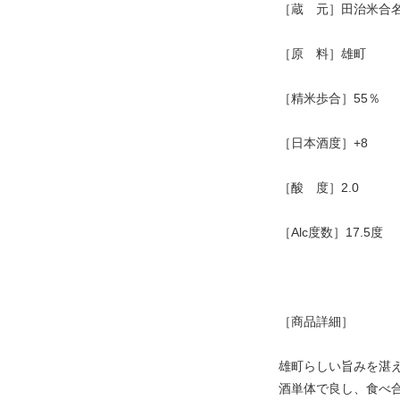
［蔵 元］田治米合
［原 料］雄町
［精米歩合］55％
［日本酒度］+8
［酸 度］2.0
［Alc度数］17.5度
［商品詳細］
雄町らしい旨みを湛
酒単体で良し、食べ