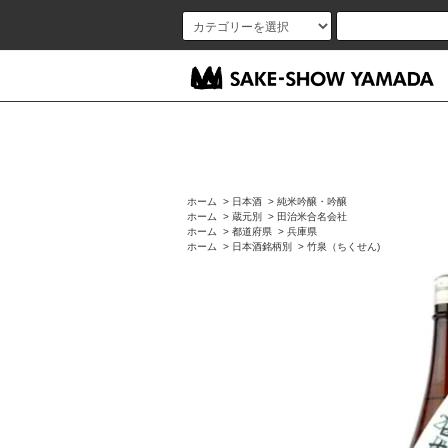
ホーム
>
日本酒
>
純米吟醸・吟醸
ホーム
>
蔵元別
>
田治米合名会社
ホーム
>
都道府県
>
兵庫県
ホーム
>
日本酒銘柄別
>
竹泉（ちくせん)