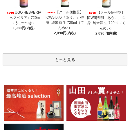
【クール便推奨】
UGO HESPERIA
【クール便推奨】
[CWS]天明「あう。」-赤
（へスペリア）720ml
[CWS]天明「あう。」-白
身- 純米酒 生 720ml（て
（うごのつき）
身- 純米酒 生 720ml（て
んめい）
1,980円(内税)
んめい）
2,090円(内税)
2,090円(内税)
もっと見る