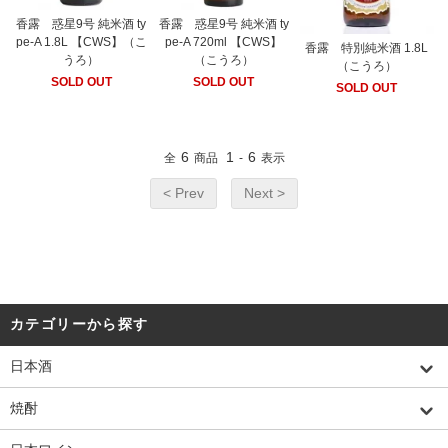
香露 惑星9号 純米酒 ty
香露 惑星9号 純米酒 ty
pe-A 1.8L 【CWS】（こ
pe-A 720ml 【CWS】
香露 特別純米酒 1.8L
うろ）
（こうろ）
（こうろ）
SOLD OUT
SOLD OUT
SOLD OUT
6
1
6
全
商品
-
表示
< Prev
Next >
カテゴリーから探す
日本酒
焼酎