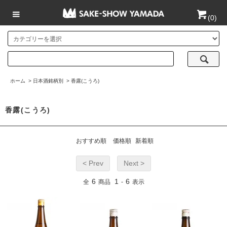
(
0
)
ホーム
>
日本酒銘柄別
>
香露(こうろ)
香露(こうろ)
おすすめ順
価格順
新着順
< Prev
Next >
6
1
6
全
商品
-
表示