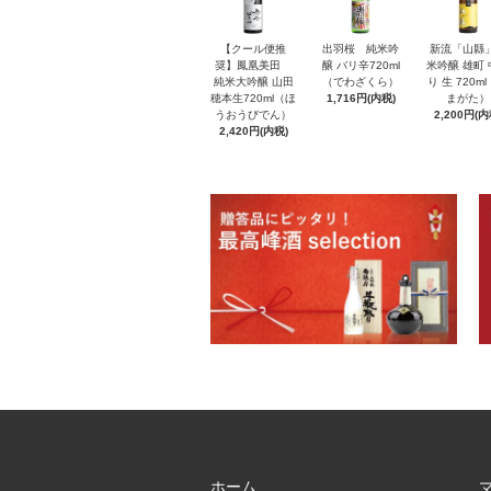
【クール便推
出羽桜 純米吟
新流「山縣
奨】鳳凰美田
醸 バリ辛720ml
米吟醸 雄町
純米大吟醸 山田
（でわざくら）
り 生 720m
穂本生720ml（ほ
1,716円(内税)
まがた）
うおうびでん）
2,200円(内
2,420円(内税)
ホーム