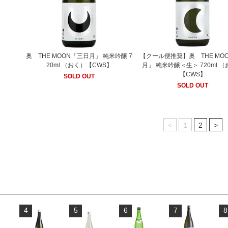
奥 THE MOON「三日月」 純米吟醸 7
【クール便推奨】奥 THE MO
20ml （おく）【CWS】
月」 純米吟醸＜生＞ 720ml 
【CWS】
SOLD OUT
SOLD OUT
<
1
2
>
4
5
6
7
8