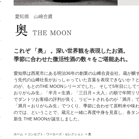
これぞ 「奥」 。深い世界観を表現したお酒。
季節に合わせた微活性酒の数々をご堪能あれ。
愛知県は西尾市にある明治36年の創業の山﨑合資会社。蔵が醸す
う先代の山﨑社長がおっしゃっていた言葉を表現できないか？
のが、もとのTHE MOONシリーズでした。 そして5年目にし
おりがらみ生」「半月＝生酒」「三日月＝火入」の順で年間リリ
でダントツお客様の評判が良く、リピートされるのが「満月」
「満月＝おりがらみ生」でつくり、季節に合わせて原料米や味
のでは、ということで、蔵元と一緒に再度中身を見直し、各タ
新生 THE MOONが誕生しました。
ホーム
>
コンセプト・ワーカーズ・セレクション
>
奥