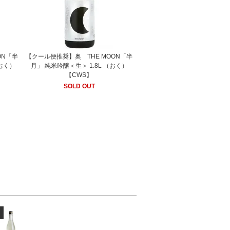
ON「半
【クール便推奨】奥 THE MOON「半
（おく）
月」 純米吟醸＜生＞ 1.8L （おく）
【CWS】
SOLD OUT