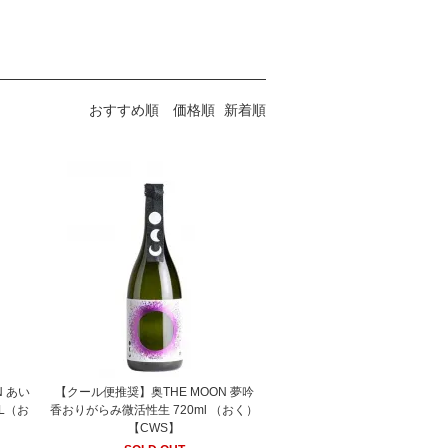
おすすめ順
価格順
新着順
N あい
【クール便推奨】奥THE MOON 夢吟
8L（お
香おりがらみ微活性生 720ml （おく）
【CWS】