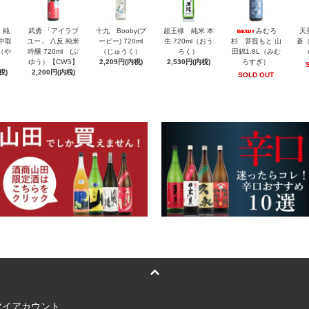
」純
武勇 「アイラブ
十九 Booby(ブ
超王祿 純米 本
みむろ
天
 中取
ユー」 八反 純米
ービー) 720ml
生 720ml（おう
杉 菩提もと 山
蒼（
l（や
吟醸 720ml (ぶ
（じゅうく）
ろく）
田錦1.8L（みむ
ゆう）【CWS】
2,209円(内税)
2,530円(内税)
ろすぎ）
税)
2,200円(内税)
SOLD OUT
マイアカウント