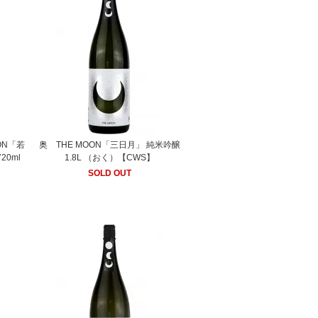
ON「若
奥 THE MOON「三日月」 純米吟醸
0ml
1.8L （おく）【CWS】
SOLD OUT