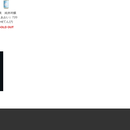
美 純米吟醸
あおい）720
ml(てんび)
SOLD OUT