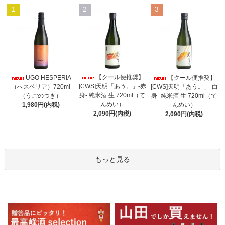
1
2
3
【クール便推奨】
UGO HESPERIA
【クール便推奨】
[CWS]天明「あう。」-赤
（へスペリア）720ml
[CWS]天明「あう。」-白
身- 純米酒 生 720ml（て
（うごのつき）
身- 純米酒 生 720ml（て
んめい）
1,980円(内税)
んめい）
2,090円(内税)
2,090円(内税)
もっと見る