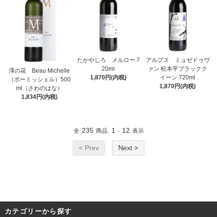
たかやしろ メルロー 7
アルプス ミュゼドゥヴ
20ml
ァン 松本平ブラックク
澤の花 Beau Michelle
1,870円(内税)
イーン 720ml
（ボーミッシェル）500
1,870円(内税)
ml（さわのはな）
1,834円(内税)
235
1
12
全
商品
-
表示
< Prev
Next >
カテゴリーから探す