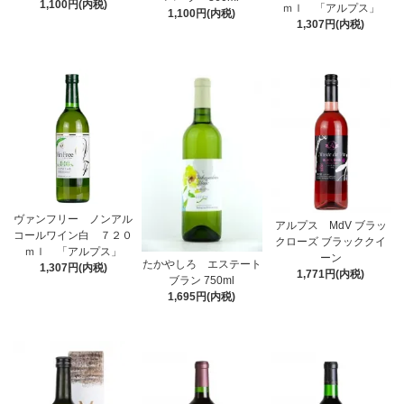
1,100円(内税)
ｍｌ 「アルプス」
1,100円(内税)
1,307円(内税)
ヴァンフリー ノンアル
アルプス MdV ブラッ
コールワイン白 ７２０
クローズ ブラッククイ
ｍｌ 「アルプス」
ーン
たかやしろ エステート
1,307円(内税)
1,771円(内税)
ブラン 750ml
1,695円(内税)