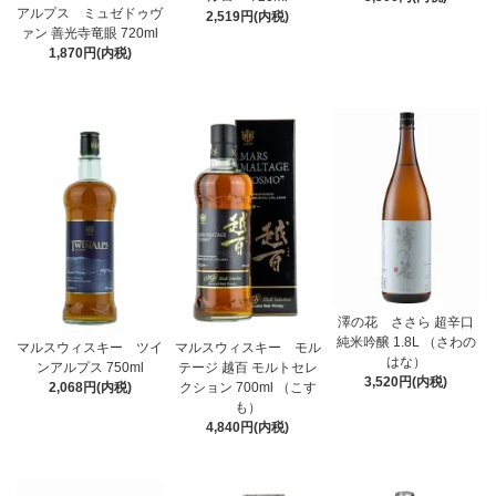
アルプス ミュゼドゥヴ
2,519円(内税)
ァン 善光寺竜眼 720ml
1,870円(内税)
澤の花 ささら 超辛口
純米吟醸 1.8L （さわの
マルスウィスキー ツイ
マルスウィスキー モル
はな）
ンアルプス 750ml
テージ 越百 モルトセレ
3,520円(内税)
2,068円(内税)
クション 700ml （こす
も）
4,840円(内税)