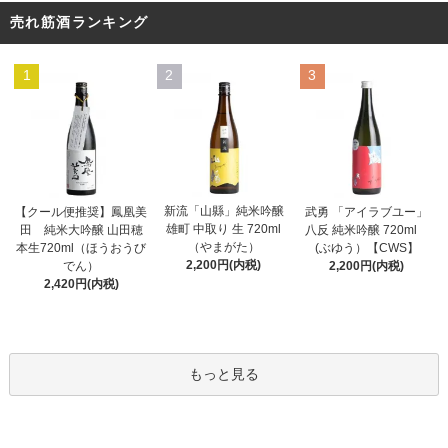
売れ筋酒ランキング
1
2
3
新流「山縣」純米吟醸
【クール便推奨】鳳凰美
武勇 「アイラブユー」
雄町 中取り 生 720ml
田 純米大吟醸 山田穂
八反 純米吟醸 720ml
（やまがた）
本生720ml（ほうおうび
(ぶゆう）【CWS】
2,200円(内税)
でん）
2,200円(内税)
2,420円(内税)
もっと見る