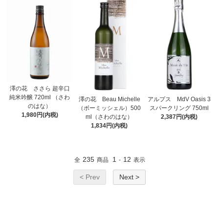
澤の花 ささら 超辛口
純米吟醸 720ml （さわ
澤の花 Beau Michelle
アルプス MdV Oasis 3
のはな）
（ボーミッシェル）500
スパークリング 750ml
1,980円(内税)
ml（さわのはな）
2,387円(内税)
1,834円(内税)
235
1
12
全
商品
-
表示
< Prev
Next >