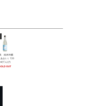
美 純米吟醸
あおい）720
ml(てんび)
SOLD OUT