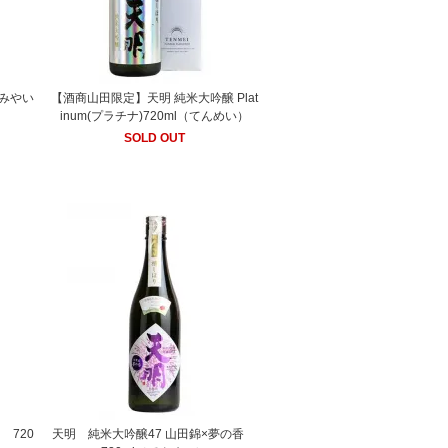
づみやい
【酒商山田限定】天明 純米大吟醸 Plat
inum(プラチナ)720ml（てんめい）
SOLD OUT
 720
天明 純米大吟醸47 山田錦×夢の香