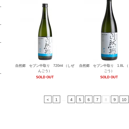
自然郷 セブン中取り 720ml （しぜ
自然郷 セブン中取り 1.8L 
んごう）
ごう）
SOLD OUT
SOLD OUT
...
<
1
4
5
6
7
8
9
10