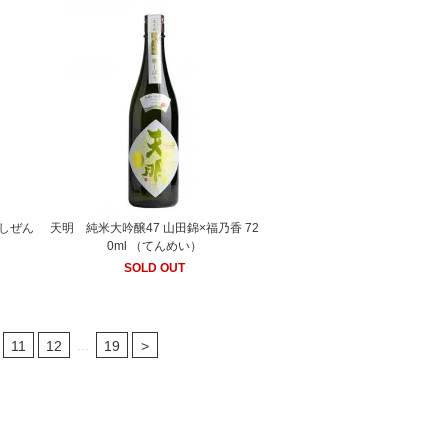
（しぜん
天明 純米大吟醸47 山田錦×福乃香 72
0ml （てんめい）
SOLD OUT
...
11
12
19
>