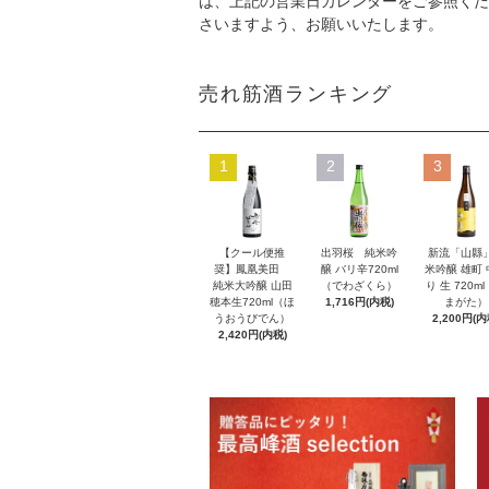
は、上記の営業日カレンダーをご参照くだ
さいますよう、お願いいたします。
売れ筋酒ランキング
1
2
3
【クール便推
出羽桜 純米吟
新流「山縣
奨】鳳凰美田
醸 バリ辛720ml
米吟醸 雄町
純米大吟醸 山田
（でわざくら）
り 生 720m
穂本生720ml（ほ
1,716円(内税)
まがた）
うおうびでん）
2,200円(内
2,420円(内税)