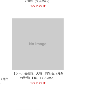
720ml（てんめい）
SOLD OUT
【クール便推奨】天明 純米 生（月白
の天明）1.8L （てんめい）
（月白
SOLD OUT
）