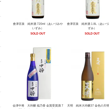
會津宮泉 純米酒 720ml（あいづみや
會津宮泉 純米酒 1.8L（あい
いずみ）
ずみ）
SOLD OUT
SOLD OUT
会津中将 大吟醸 福乃香 金賞受賞酒 7
天明 純米大吟醸37 金色の天明