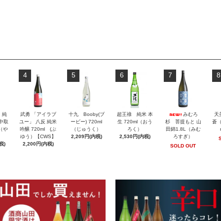
4
5
6
7
8
」純
武勇 「アイラブ
十九 Booby(ブ
超王祿 純米 本
みむろ
天
 中取
ユー」 八反 純米
ービー) 720ml
生 720ml（おう
杉 菩提もと 山
蒼（
l（や
吟醸 720ml (ぶ
（じゅうく）
ろく）
田錦1.8L（みむ
ゆう）【CWS】
2,209円(内税)
2,530円(内税)
ろすぎ）
税)
2,200円(内税)
SOLD OUT