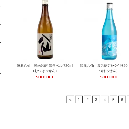
陸奥八仙 純米吟醸 黒ラベル 720ml
陸奥八仙 夏吟醸ﾌﾞﾙｰﾗﾍﾞﾙ720
（むつはっせん）
つはっせん）
SOLD OUT
SOLD OUT
<
1
2
3
4
5
6