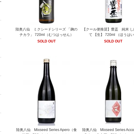
陸奥八仙 ミクシードシリーズ 「麹の
【クール便推奨】豊盃 純米 し
チカラ」 720ml（むつはっせん）
て 【生】 720ml （ほうは
SOLD OUT
SOLD OUT
陸奥八仙 Mixseed Series Apero（食
陸奥八仙 Mixseed Series Accor