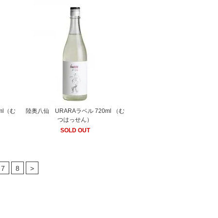
ml（む
陸奥八仙 URARAラベル 720ml （む
つはっせん）
SOLD OUT
7
8
>