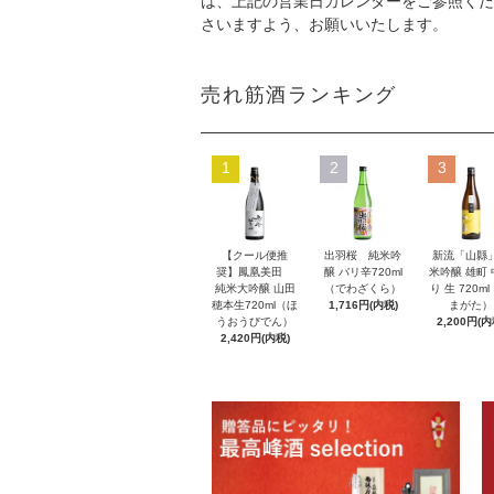
は、上記の営業日カレンダーをご参照くだ
さいますよう、お願いいたします。
売れ筋酒ランキング
1
2
3
【クール便推
出羽桜 純米吟
新流「山縣
奨】鳳凰美田
醸 バリ辛720ml
米吟醸 雄町
純米大吟醸 山田
（でわざくら）
り 生 720m
穂本生720ml（ほ
1,716円(内税)
まがた）
うおうびでん）
2,200円(内
2,420円(内税)