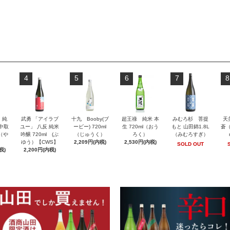
4
5
6
7
8
」純
武勇 「アイラブ
十九 Booby(ブ
超王祿 純米 本
みむろ杉 菩提
天
 中取
ユー」 八反 純米
ービー) 720ml
生 720ml（おう
もと 山田錦1.8L
蒼（
l（や
吟醸 720ml (ぶ
（じゅうく）
ろく）
（みむろすぎ）
ゆう）【CWS】
2,209円(内税)
2,530円(内税)
SOLD OUT
税)
2,200円(内税)