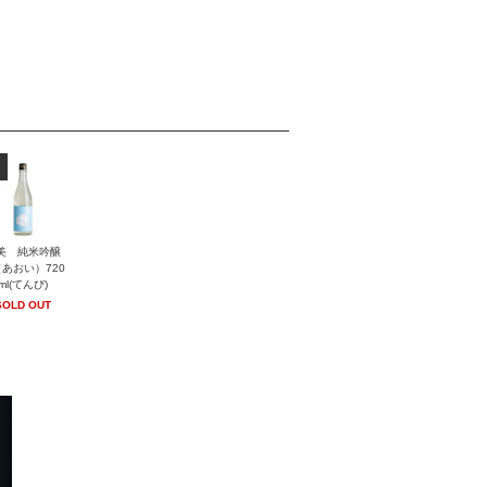
美 純米吟醸
あおい）720
ml(てんび)
SOLD OUT