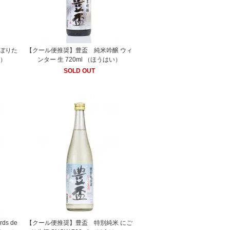
ぼりた
【クール便推奨】豊盃 純米吟醸 ウィ
い）
ンター 生 720ml （ほうはい）
SOLD OUT
ds de
【クール便推奨】豊盃 特別純米 にご