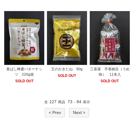
香ばし蜂蜜バターナッ
王のかきたね 90g
三喜屋 手巻納豆（うめ
ツ 220g袋
味） 11本入
SOLD OUT
SOLD OUT
SOLD OUT
127
73
84
全
商品
-
表示
< Prev
Next >