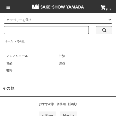
(
0
)
ホーム
>
その他
ノンアルコール
甘酒
食品
酒器
書籍
その他
おすすめ順
価格順
新着順
< Prev
Next >