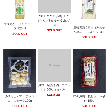
ﾜｲﾅﾘｰこだわりのｸﾞﾚｰﾌﾟ
ｼﾞｭｰｽ ﾌﾟﾚﾐｱﾑﾎﾜｲﾄ1L[ｱﾙﾌﾟ
樹成完熟 りんごジュー
ｽ]
三輪素麺 5束入（みわそ
ス 720ml
SOLD OUT
うめん）（みむろすぎ）
SOLD OUT
SOLD OUT
真澄 糀あま酒（白こう
じ）500g（ますみ）
SOLD OUT
カチョカバロ チッコ
味の沖縄 軟骨ソーキ煮
ロ スモーク100g
付 150g
SOLD OUT
SOLD OUT