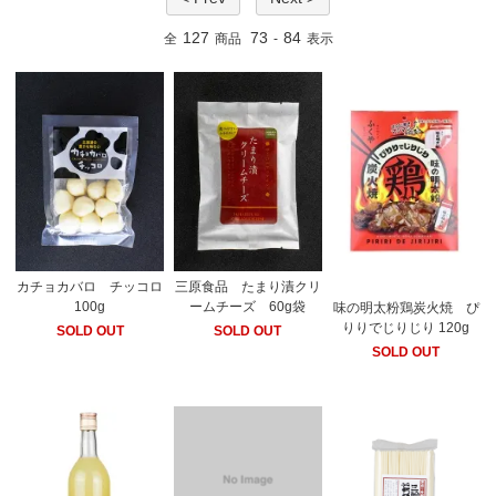
127
73
84
全
商品
-
表示
カチョカバロ チッコロ
三原食品 たまり漬クリ
100g
ームチーズ 60g袋
味の明太粉鶏炭火焼 ぴ
りりでじりじり 120g
SOLD OUT
SOLD OUT
SOLD OUT