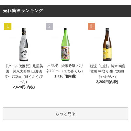
売れ筋酒ランキング
1
2
3
出羽桜 純米吟醸 バリ
【クール便推奨】鳳凰美
新流「山縣」純米吟醸
辛720ml （でわざくら）
田 純米大吟醸 山田穂
雄町 中取り 生 720ml
1,716円(内税)
本生720ml（ほうおうび
（やまがた）
でん）
2,200円(内税)
2,420円(内税)
もっと見る