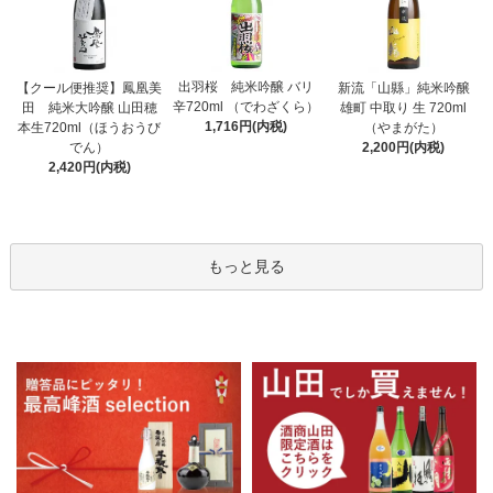
出羽桜 純米吟醸 バリ
【クール便推奨】鳳凰美
新流「山縣」純米吟醸
辛720ml （でわざくら）
田 純米大吟醸 山田穂
雄町 中取り 生 720ml
1,716円(内税)
本生720ml（ほうおうび
（やまがた）
でん）
2,200円(内税)
2,420円(内税)
もっと見る