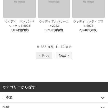
ウッディ マンサン ペ
ウッディ アルバリーニ
ウッディ ウッディ ブラ
ットナット2023
ョ2023
ン2023
3,056円(内税)
3,712円(内税)
2,568円(内税)
338
1
12
全
商品
-
表示
< Prev
Next >
カテゴリーから探す
日本酒
焼酎