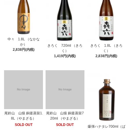
中々 1.8L （なかな
か）
きろく 720ml （きろ
きろく 1.8L （きろ
2,838円(内税)
く）
く）
1,419円(内税)
2,838円(内税)
尾鈴山 山猿 銅釜蒸留1.
尾鈴山 山猿 銅釜蒸留7
8L（やまざる）
20ml （やまざる）
SOLD OUT
SOLD OUT
爆弾ハナタレ700ml（ば