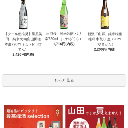
出羽桜 純米吟醸 バリ
【クール便推奨】鳳凰美
新流「山縣」純米吟醸
辛720ml （でわざくら）
田 純米大吟醸 山田穂
雄町 中取り 生 720ml
1,716円(内税)
本生720ml（ほうおうび
（やまがた）
でん）
2,200円(内税)
2,420円(内税)
もっと見る