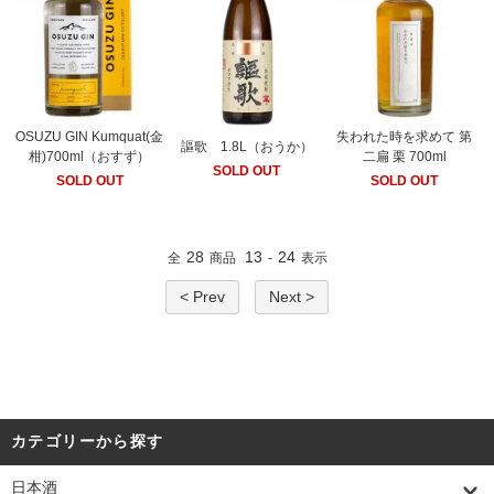
OSUZU GIN Kumquat(金
失われた時を求めて 第
謳歌 1.8L（おうか）
柑)700ml（おすず）
二扁 栗 700ml
SOLD OUT
SOLD OUT
SOLD OUT
28
13
24
全
商品
-
表示
< Prev
Next >
カテゴリーから探す
日本酒