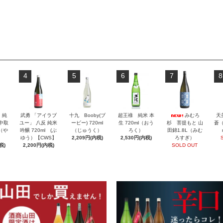
4
5
6
7
8
」純
武勇 「アイラブ
十九 Booby(ブ
超王祿 純米 本
みむろ
天
 中取
ユー」 八反 純米
ービー) 720ml
生 720ml（おう
杉 菩提もと 山
蒼（
l（や
吟醸 720ml (ぶ
（じゅうく）
ろく）
田錦1.8L（みむ
ゆう）【CWS】
2,209円(内税)
2,530円(内税)
ろすぎ）
税)
2,200円(内税)
SOLD OUT