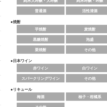
純米大吟醸・大吟醸
純米吟醸・吟醸
普通酒
活性清酒
●焼酎
芋焼酎
麦焼酎
黒糖焼酎
泡盛
栗焼酎
その他
●日本ワイン
赤ワイン
白ワイン
スパークリングワイン
その他
●リキュール
梅酒
柚子・柑橘系