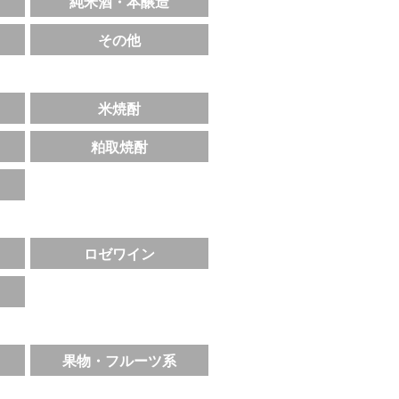
純米酒・本醸造
その他
米焼酎
粕取焼酎
ロゼワイン
果物・フルーツ系