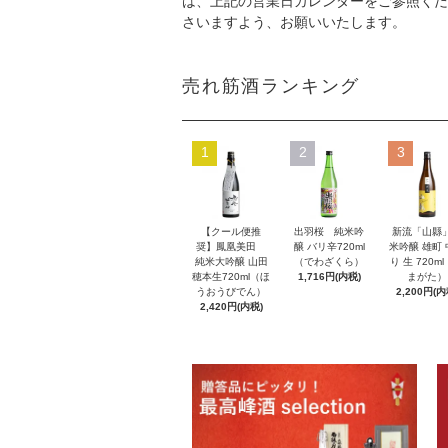
は、上記の営業日カレンダーをご参照くだ
さいますよう、お願いいたします。
売れ筋酒ランキング
1
2
3
【クール便推
出羽桜 純米吟
新流「山縣
奨】鳳凰美田
醸 バリ辛720ml
米吟醸 雄町
純米大吟醸 山田
（でわざくら）
り 生 720m
穂本生720ml（ほ
1,716円(内税)
まがた）
うおうびでん）
2,200円(内
2,420円(内税)