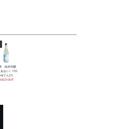
美 純米吟醸
あおい）720
ml(てんび)
SOLD OUT