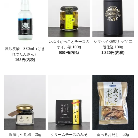
いぶりがっことチーズの
シマヘイ 燻製ナッツ 二
オイル漬 100g
段仕込 100g
激烈炭酸 330ml（げき
980円(内税)
1,320円(内税)
れつたんさん）
168円(内税)
塩漬け生胡椒 25g
クリームチーズのみそ
食べるおだし 50g