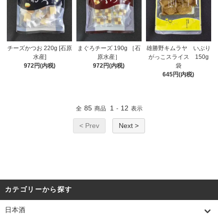
チーズかつお 220g [石原
まぐろチーズ 190g ［石
雄勝野キムラヤ いぶり
水産]
原水産］
がっこスライス 150g
972円(内税)
972円(内税)
袋
645円(内税)
85
1
12
全
商品
-
表示
< Prev
Next >
カテゴリーから探す
日本酒