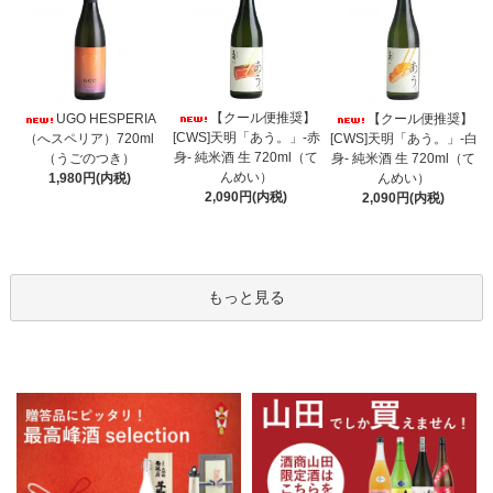
【クール便推奨】
UGO HESPERIA
【クール便推奨】
[CWS]天明「あう。」-赤
（へスペリア）720ml
[CWS]天明「あう。」-白
身- 純米酒 生 720ml（て
（うごのつき）
身- 純米酒 生 720ml（て
んめい）
1,980円(内税)
んめい）
2,090円(内税)
2,090円(内税)
もっと見る