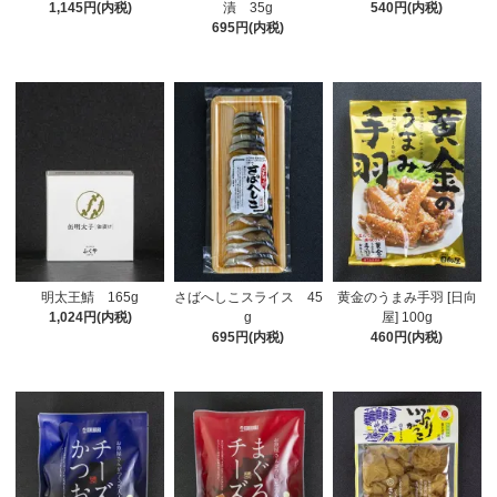
1,145円(内税)
漬 35g
540円(内税)
695円(内税)
明太王鯖 165g
さばへしこスライス 45
黄金のうまみ手羽 [日向
1,024円(内税)
g
屋] 100g
695円(内税)
460円(内税)