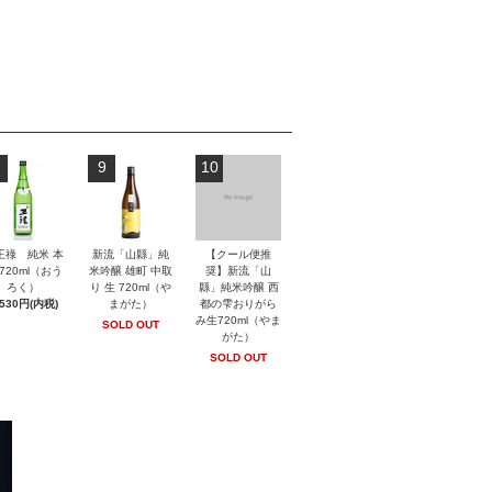
9
10
王祿 純米 本
新流「山縣」純
【クール便推
720ml（おう
米吟醸 雄町 中取
奨】新流「山
ろく）
り 生 720ml（や
縣」純米吟醸 西
,530円(内税)
まがた）
都の雫おりがら
み生720ml（やま
SOLD OUT
がた）
SOLD OUT