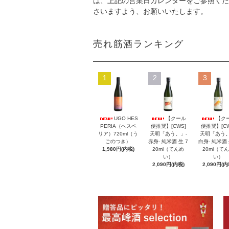
は、上記の営業日カレンダーをご参照くだ
さいますよう、お願いいたします。
売れ筋酒ランキング
1
2
3
UGO HES
【クール
【ク
PERIA（へスペ
便推奨】[CWS]
便推奨】[CW
リア）720ml（う
天明「あう。」-
天明「あう。
ごのつき）
赤身- 純米酒 生 7
白身- 純米酒 
1,980円(内税)
20ml（てんめ
20ml（て
い）
い）
2,090円(内税)
2,090円(内