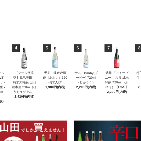
4
5
6
7
8
ール
【クール便推
天美 純米吟醸
十九 Booby(ブ
武勇 「アイラブ
超
S]
奨】鳳凰美田
蒼（あおい）720
ービー) 720ml
ユー」 八反 純米
生 
」-
純米大吟醸 山田
ml(てんび)
（じゅうく）
吟醸 720ml (ぶ
生 7
穂本生720ml（ほ
1,980円(内税)
2,209円(内税)
ゆう）【CWS】
2
んめ
うおうびでん）
2,200円(内税)
2,420円(内税)
税)