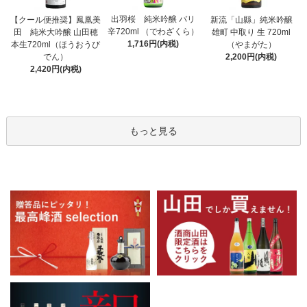
出羽桜 純米吟醸 バリ
【クール便推奨】鳳凰美
新流「山縣」純米吟醸
辛720ml （でわざくら）
田 純米大吟醸 山田穂
雄町 中取り 生 720ml
1,716円(内税)
本生720ml（ほうおうび
（やまがた）
でん）
2,200円(内税)
2,420円(内税)
もっと見る