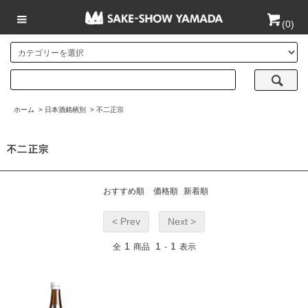
(
0
)
ホーム
>
日本酒銘柄別
>
不二正宗
不二正宗
おすすめ順
価格順
新着順
< Prev
Next >
1
1
1
全
商品
-
表示