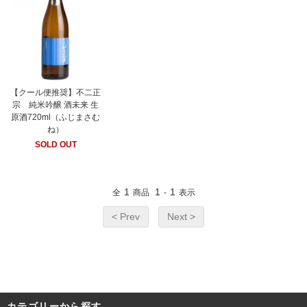
【クール便推奨】不二正
宗 純米吟醸 酒未来 生
原酒720ml（ふじまさむ
ね）
SOLD OUT
1
1
1
全
商品
-
表示
< Prev
Next >
カテゴリーから探す