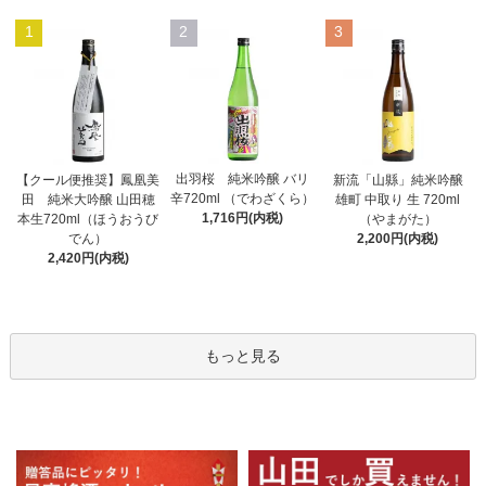
1
2
3
出羽桜 純米吟醸 バリ
【クール便推奨】鳳凰美
新流「山縣」純米吟醸
辛720ml （でわざくら）
田 純米大吟醸 山田穂
雄町 中取り 生 720ml
1,716円(内税)
本生720ml（ほうおうび
（やまがた）
でん）
2,200円(内税)
2,420円(内税)
もっと見る