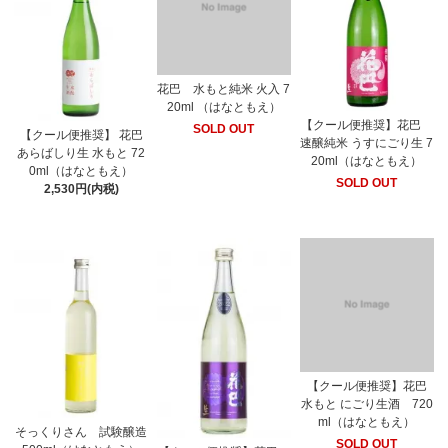
花巴 水もと純米 火入 7
20ml （はなともえ）
【クール便推奨】花巴
SOLD OUT
【クール便推奨】 花巴
速醸純米 うすにごり生 7
あらばしり生 水もと 72
20ml（はなともえ）
0ml（はなともえ）
SOLD OUT
2,530円(内税)
【クール便推奨】花巴
水もと にごり生酒 720
ml（はなともえ）
そっくりさん 試験醸造
SOLD OUT