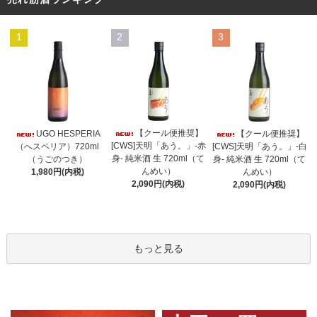
1
2
3
【クール便推奨】
UGO HESPERIA
【クール便推奨】
[CWS]天明「あう。」-赤
（へスペリア）720ml
[CWS]天明「あう。」-白
身- 純米酒 生 720ml（て
（うごのつき）
身- 純米酒 生 720ml（て
んめい）
1,980円(内税)
んめい）
2,090円(内税)
2,090円(内税)
もっと見る