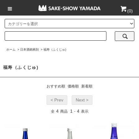
(
0
)
ホーム
>
日本酒銘柄別
>
福寿（ふくじゅ)
福寿（ふくじゅ)
おすすめ順
価格順
新着順
< Prev
Next >
4
1
4
全
商品
-
表示