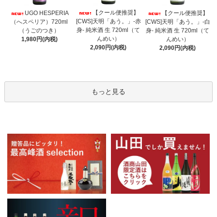
【クール便推奨】
UGO HESPERIA
【クール便推奨】
[CWS]天明「あう。」-赤
（へスペリア）720ml
[CWS]天明「あう。」-白
身- 純米酒 生 720ml（て
（うごのつき）
身- 純米酒 生 720ml（て
んめい）
1,980円(内税)
んめい）
2,090円(内税)
2,090円(内税)
もっと見る