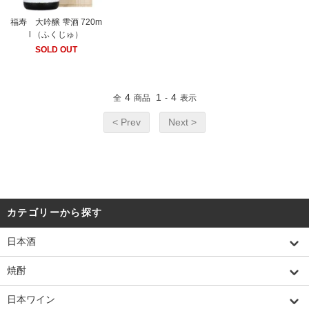
福寿 大吟醸 雫酒 720m
l （ふくじゅ）
SOLD OUT
4
1
4
全
商品
-
表示
< Prev
Next >
カテゴリーから探す
日本酒
焼酎
日本ワイン