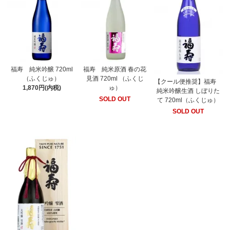
福寿 純米吟醸 720ml
福寿 純米原酒 春の花
（ふくじゅ）
見酒 720ml （ふくじ
【クール便推奨】福寿
1,870円(内税)
ゅ）
純米吟醸生酒 しぼりた
SOLD OUT
て 720ml（ふくじゅ）
SOLD OUT