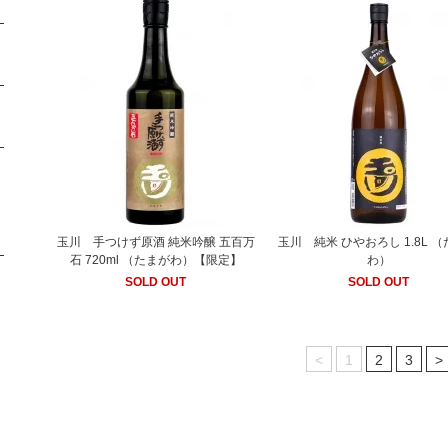
玉川 手つけず原酒 純米吟醸 五百万
玉川 純米 ひやおろし 1.8L 
石 720ml （たまがわ）【限定】
わ）
SOLD OUT
SOLD OUT
<
1
2
3
>