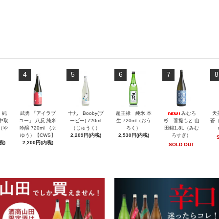
4
5
6
7
8
」純
武勇 「アイラブ
十九 Booby(ブ
超王祿 純米 本
みむろ
天
 中取
ユー」 八反 純米
ービー) 720ml
生 720ml（おう
杉 菩提もと 山
蒼（
l（や
吟醸 720ml (ぶ
（じゅうく）
ろく）
田錦1.8L（みむ
ゆう）【CWS】
2,209円(内税)
2,530円(内税)
ろすぎ）
税)
2,200円(内税)
SOLD OUT