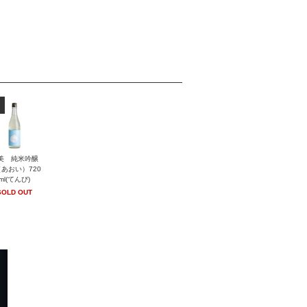
美 純米吟醸
あおい）720
ml(てんび)
SOLD OUT