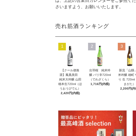
は、上記の営業日カレンダーをご参照くだ
さいますよう、お願いいたします。
売れ筋酒ランキング
1
2
3
【クール便推
出羽桜 純米吟
新流「山縣
奨】鳳凰美田
醸 バリ辛720ml
米吟醸 雄町
純米大吟醸 山田
（でわざくら）
り 生 720m
穂本生720ml（ほ
1,716円(内税)
まがた）
うおうびでん）
2,200円(内
2,420円(内税)