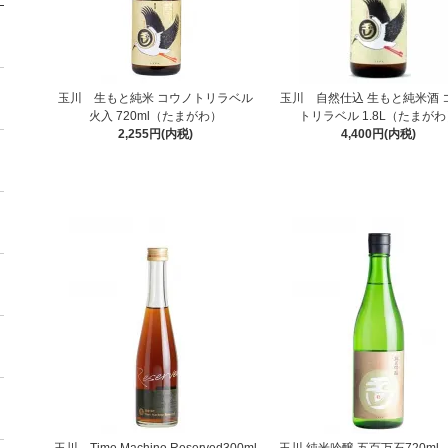
玉川 生もと純米 コウノトリラベル
玉川 自然仕込 生もと純米酒 
火入 720ml（たまがわ）
トリラベル 1.8L（たまが
2,255円(内税)
4,400円(内税)