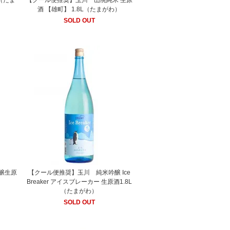
 （たま
【クール便推奨】玉川 山廃純米 生原
酒 【雄町】 1.8L（たまがわ）
SOLD OUT
醸生原
【クール便推奨】玉川 純米吟醸 Ice
）
Breaker アイスブレーカー 生原酒1.8L
（たまがわ）
SOLD OUT