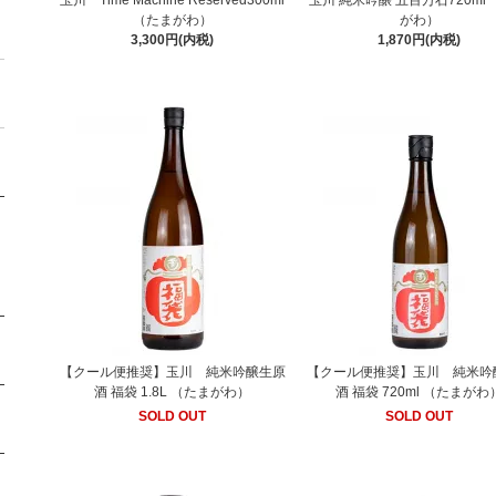
玉川 Time Machine Reserved300ml
玉川 純米吟醸 五百万石720ml
（たまがわ）
がわ）
3,300円(内税)
1,870円(内税)
【クール便推奨】玉川 純米吟醸生原
【クール便推奨】玉川 純米吟
酒 福袋 1.8L （たまがわ）
酒 福袋 720ml （たまがわ
SOLD OUT
SOLD OUT