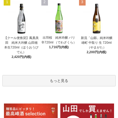
1
2
3
出羽桜 純米吟醸 バリ
【クール便推奨】鳳凰美
新流「山縣」純米吟醸
辛720ml （でわざくら）
田 純米大吟醸 山田穂
雄町 中取り 生 720ml
1,716円(内税)
本生720ml（ほうおうび
（やまがた）
でん）
2,200円(内税)
2,420円(内税)
もっと見る