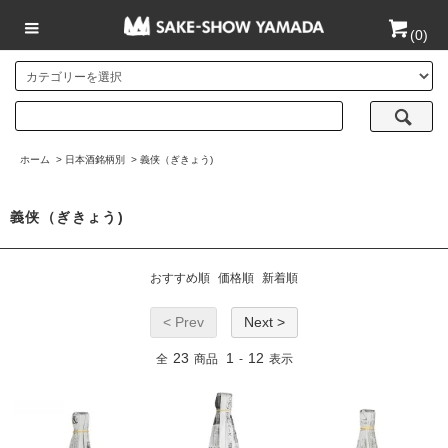
(
0
)
ホーム
>
日本酒銘柄別
>
義侠（ぎきょう)
義侠（ぎきょう)
おすすめ順
価格順
新着順
< Prev
Next >
23
1
12
全
商品
-
表示