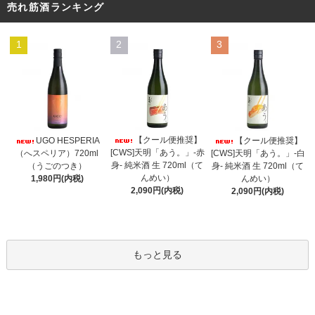
売れ筋酒ランキング
1
2
3
【クール便推奨】
UGO HESPERIA
【クール便推奨】
[CWS]天明「あう。」-赤
（へスペリア）720ml
[CWS]天明「あう。」-白
身- 純米酒 生 720ml（て
（うごのつき）
身- 純米酒 生 720ml（て
んめい）
1,980円(内税)
んめい）
2,090円(内税)
2,090円(内税)
もっと見る