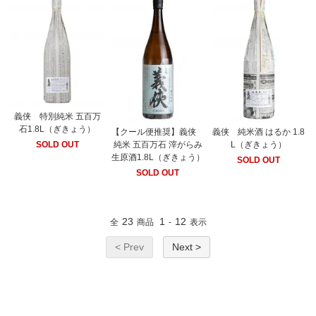
義侠 特別純米 五百万
石1.8L（ぎきょう）
【クール便推奨】義侠
義侠 純米酒 はるか 1.8
純米 五百万石 滓がらみ
L（ぎきょう）
SOLD OUT
生原酒1.8L（ぎきょう）
SOLD OUT
SOLD OUT
23
1
12
全
商品
-
表示
< Prev
Next >