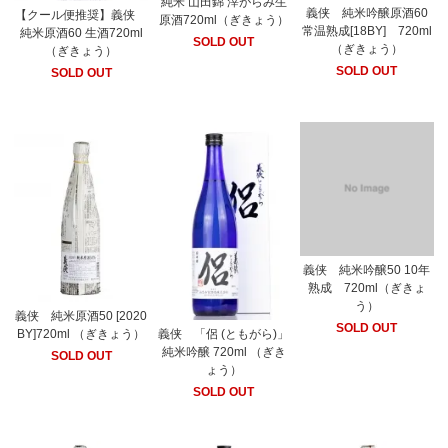
純米 山田錦 滓がらみ生
義侠 純米吟醸原酒60
【クール便推奨】義侠
原酒720ml（ぎきょう）
常温熟成[18BY] 720ml
純米原酒60 生酒720ml
SOLD OUT
（ぎきょう）
（ぎきょう）
SOLD OUT
SOLD OUT
義侠 純米吟醸50 10年
熟成 720ml（ぎきょ
う）
義侠 純米原酒50 [2020
SOLD OUT
BY]720ml （ぎきょう）
義侠 「侶 (ともがら)」
純米吟醸 720ml （ぎき
SOLD OUT
ょう）
SOLD OUT