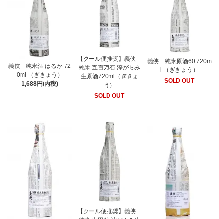
【クール便推奨】義侠
義侠 純米原酒60 720m
義侠 純米酒 はるか 72
純米 五百万石 滓がらみ
l （ぎきょう）
0ml （ぎきょう）
生原酒720ml（ぎきょ
SOLD OUT
1,688円(内税)
う）
SOLD OUT
【クール便推奨】義侠