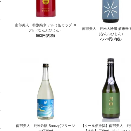
南部美人 特別純米 アルミ缶カップ18
南部美人 純米大吟醸 酒未来 72
0ml（なんぶびじん）
（なんぶびじん）
563円(内税)
2,728円(内税)
南部美人 純米吟醸 Breezy(ブリージ
【クール便推奨】南部美人 純