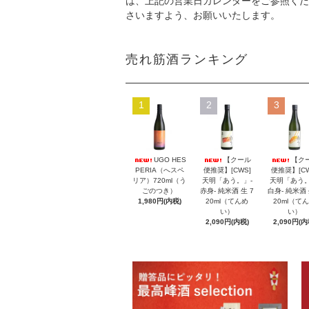
は、上記の営業日カレンダーをご参照くだ
さいますよう、お願いいたします。
売れ筋酒ランキング
1
2
3
UGO HES
【クール
【ク
PERIA（へスペ
便推奨】[CWS]
便推奨】[CW
リア）720ml（う
天明「あう。」-
天明「あう。
ごのつき）
赤身- 純米酒 生 7
白身- 純米酒 
1,980円(内税)
20ml（てんめ
20ml（て
い）
い）
2,090円(内税)
2,090円(内