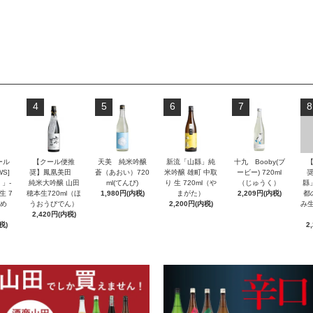
4
5
6
7
8
ール
【クール便推
天美 純米吟醸
新流「山縣」純
十九 Booby(ブ
S]
奨】鳳凰美田
蒼（あおい）720
米吟醸 雄町 中取
ービー) 720ml
」-
純米大吟醸 山田
ml(てんび)
り 生 720ml（や
（じゅうく）
縣
生 7
穂本生720ml（ほ
1,980円(内税)
まがた）
2,209円(内税)
都
んめ
うおうびでん）
2,200円(内税)
み生
2,420円(内税)
税)
2