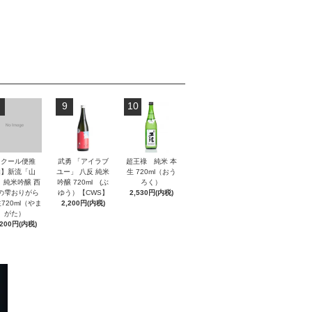
9
10
【クール便推
武勇 「アイラブ
超王祿 純米 本
奨】新流「山
ユー」 八反 純米
生 720ml（おう
」純米吟醸 西
吟醸 720ml (ぶ
ろく）
の雫おりがら
ゆう）【CWS】
2,530円(内税)
720ml（やま
2,200円(内税)
がた）
,200円(内税)