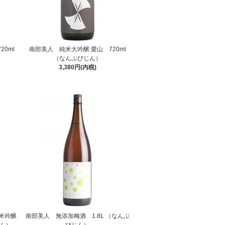
0ml
南部美人 純米大吟醸 愛山 720ml
（なんぶびじん）
3,380円(内税)
米吟醸
南部美人 無添加梅酒 1.8L （なんぶ