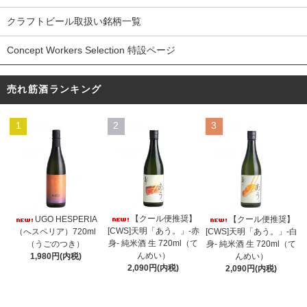
クラフトビール取扱い銘柄一覧
Concept Workers Selection 特設ページ
売れ筋酒ランキング
1
2
3
【クール便推奨】
UGO HESPERIA
【クール便推奨】
[CWS]天明「あう。」-赤
（へスペリア）720ml
[CWS]天明「あう。」-白
身- 純米酒 生 720ml（て
（うごのつき）
身- 純米酒 生 720ml（て
んめい）
1,980円(内税)
んめい）
2,090円(内税)
2,090円(内税)