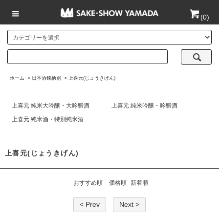
(
0
)
ホーム
>
日本酒銘柄別
>
上喜元(じょうきげん)
上喜元 純米大吟醸・大吟醸酒
上喜元 純米吟醸・吟醸酒
上喜元 純米酒・特別純米酒
上喜元(じょうきげん)
おすすめ順
価格順
新着順
< Prev
Next >