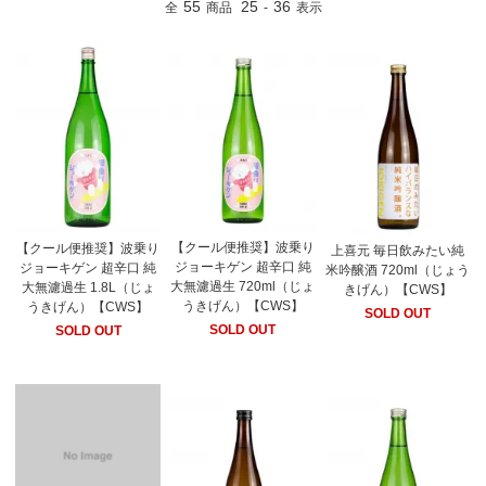
55
25
36
全
商品
-
表示
【クール便推奨】波乗り
【クール便推奨】波乗り
上喜元 毎日飲みたい純
ジョーキゲン 超辛口 純
ジョーキゲン 超辛口 純
米吟醸酒 720ml（じょう
大無濾過生 720ml（じょ
大無濾過生 1.8L（じょ
きげん）【CWS】
うきげん）【CWS】
うきげん）【CWS】
SOLD OUT
SOLD OUT
SOLD OUT