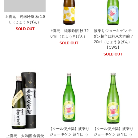
上喜元 純米吟醸 秋 1.8
L（じょうきげん）
SOLD OUT
上喜元 純米吟醸 秋 72
波乗りジョーキゲン モ
0ml （じょうきげん）
ダン超辛口純米大吟醸 7
20ml（じょうきげん）
SOLD OUT
【CWS】
SOLD OUT
【クール便推奨】波乗り
【クール便推奨】波乗り
ジョーキゲン 超辛口 う
ジョーキゲン 超辛口 う
上喜元 大吟醸 金賞受