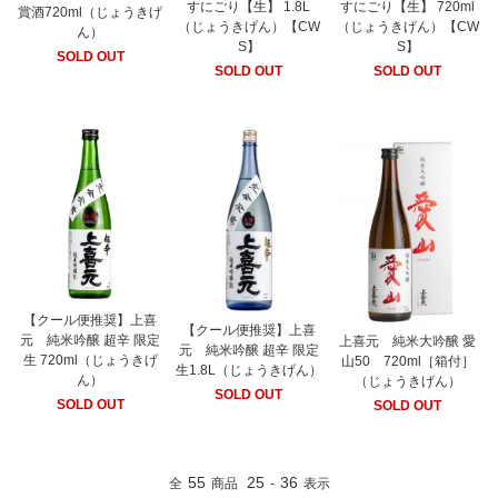
すにごり【生】 1.8L
すにごり【生】 720ml
賞酒720ml（じょうきげ
（じょうきげん）【CW
（じょうきげん）【CW
ん）
S】
S】
SOLD OUT
SOLD OUT
SOLD OUT
【クール便推奨】上喜
【クール便推奨】上喜
元 純米吟醸 超辛 限定
上喜元 純米大吟醸 愛
元 純米吟醸 超辛 限定
生 720ml（じょうきげ
山50 720ml［箱付］
生1.8L（じょうきげん）
ん）
（じょうきげん）
SOLD OUT
SOLD OUT
SOLD OUT
55
25
36
全
商品
-
表示