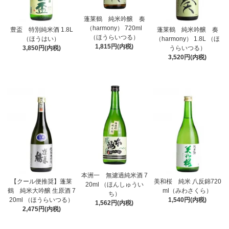
蓬莱鶴 純米吟醸 奏
（harmony） 720ml
豊盃 特別純米酒 1.8L
蓬莱鶴 純米吟醸 奏
（ほうらいつる）
（ほうはい）
（harmony） 1.8L （ほ
1,815円(内税)
3,850円(内税)
うらいつる）
3,520円(内税)
本洲一 無濾過純米酒 7
【クール便推奨】蓬莱
美和桜 純米 八反錦720
20ml （ほんしゅうい
鶴 純米大吟醸 生原酒 7
ml（みわさくら）
ち）
20ml （ほうらいつる）
1,540円(内税)
1,562円(内税)
2,475円(内税)