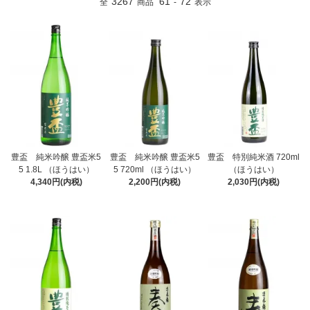
3267
61
72
全
商品
-
表示
豊盃 純米吟醸 豊盃米5
豊盃 純米吟醸 豊盃米5
豊盃 特別純米酒 720ml
5 1.8L （ほうはい）
5 720ml （ほうはい）
（ほうはい）
4,340円(内税)
2,200円(内税)
2,030円(内税)