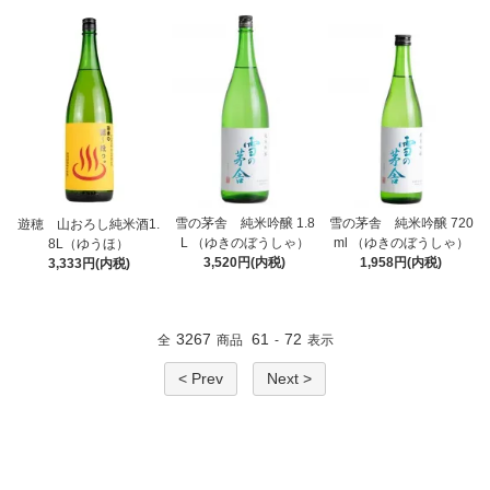
雪の茅舎 純米吟醸 1.8
雪の茅舎 純米吟醸 720
遊穂 山おろし純米酒1.
L （ゆきのぼうしゃ）
ml （ゆきのぼうしゃ）
8L（ゆうほ）
3,520円(内税)
1,958円(内税)
3,333円(内税)
3267
61
72
全
商品
-
表示
< Prev
Next >