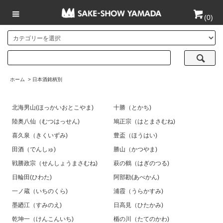
(
0
)
ホーム
>
日本酒銘柄別
北海男山(ほっかいおとこやま)
十勝（とかち)
陸奥八仙（むつはっせん)
鳩正宗（はとまさむね)
喜久泉（きくいずみ)
豊盃（ほうはい)
田酒（でんしゅ)
勝山（かつやま)
戦勝政宗（せんしょうまさむね)
萩の鶴（はぎのつる)
日輪田(ひわた)
阿部勘(あべかん)
一ノ蔵（いちのくら)
浦霞（うらかすみ)
墨廼江（すみのえ)
日高見（ひたかみ)
乾坤一（けんこんいち)
楯の川（たてのかわ)