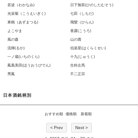
若波（わかなみ)
日下無双(ひのしたむそう)
光栄菊（こうえいぎく)
七田（しちだ)
東鶴（あずまつる)
飛鸞（ひらん)
よこやま
香露(こうろ)
風の森
山の壽
流輝(るか)
伯楽星(はくらくせい)
一ノ蔵(いちのくら)
十九(じゅうく)
鳳凰美田(ほうおうびでん)
生粋左馬
秀鳳
不二正宗
日本酒銘柄別
おすすめ順
価格順
新着順
< Prev
Next >