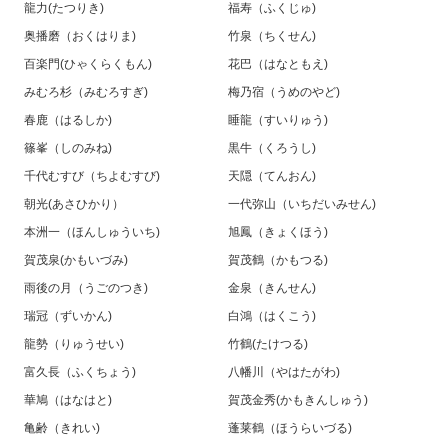
龍力(たつりき)
福寿（ふくじゅ)
奥播磨（おくはりま)
竹泉（ちくせん)
百楽門(ひゃくらくもん)
花巴（はなともえ)
みむろ杉（みむろすぎ)
梅乃宿（うめのやど)
春鹿（はるしか)
睡龍（すいりゅう)
篠峯（しのみね)
黒牛（くろうし)
千代むすび（ちよむすび)
天隠（てんおん)
朝光(あさひかり）
一代弥山（いちだいみせん)
本洲一（ほんしゅういち)
旭鳳（きょくほう)
賀茂泉(かもいづみ)
賀茂鶴（かもつる)
雨後の月（うごのつき)
金泉（きんせん)
瑞冠（ずいかん)
白鴻（はくこう)
龍勢（りゅうせい)
竹鶴(たけつる)
富久長（ふくちょう)
八幡川（やはたがわ)
華鳩（はなはと)
賀茂金秀(かもきんしゅう)
亀齢（きれい)
蓬莱鶴（ほうらいづる)