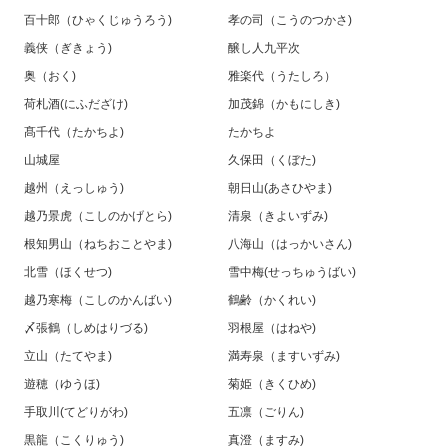
百十郎（ひゃくじゅうろう)
孝の司（こうのつかさ)
義侠（ぎきょう)
醸し人九平次
奥（おく)
雅楽代（うたしろ）
荷札酒(にふだざけ)
加茂錦（かもにしき)
髙千代（たかちよ)
たかちよ
山城屋
久保田（くぼた)
越州（えっしゅう)
朝日山(あさひやま)
越乃景虎（こしのかげとら)
清泉（きよいずみ)
根知男山（ねちおことやま)
八海山（はっかいさん)
北雪（ほくせつ)
雪中梅(せっちゅうばい)
越乃寒梅（こしのかんばい)
鶴齢（かくれい)
〆張鶴（しめはりづる)
羽根屋（はねや)
立山（たてやま)
満寿泉（ますいずみ)
遊穂（ゆうほ)
菊姫（きくひめ)
手取川(てどりがわ)
五凛（ごりん)
黒龍（こくりゅう)
真澄（ますみ)