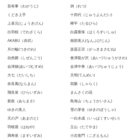
吾有事（わがうじ)
洌（れつ)
くどき上手
十四代（じゅうよんだい)
上喜元(じょうきげん)
樽平（たるひら)
出羽桜（でわざくら)
白露垂珠（はくろすいしゅ)
AKABU（赤武）
南部美人(なんぶびじん)
月の輪(つきのわ)
楽器正宗（がっきまさむね)
自然郷（しぜんごう)
會津龍が沢（あいづりゅうがさわ)
会津娘(あいづむすめ)
会津中将（あいづちゅうじょう)
大七（だいしち）
天明(てんめい)
奈良萬(ならまん)
寫樂（しゃらく)
飛良泉（ひらいずみ）
まんさくの花
新政（あらまさ)
鳥海山（ちょうかいさん)
ゆきの美人
雪の茅舎（ゆきのぼうしゃ)
天の戸（あまのと)
一白水成（いっぱくすいせい)
羽根屋（はねや)
立山（たてやま)
満寿泉（ますいずみ)
小左衛門（こざえもん)