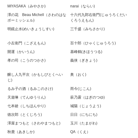
MIYASAKA（みやさか)
narai（ならい)
澤の花 Beau Michell（さわのはな
十六代九郎右衛門(じゅうろくだい
ボーミッシェル)
くろうえもん)
明鏡止水(めいきょうしすい)
三千盛（みちさかり)
小左衛門（こざえもん)
百十郎（ひゃくじゅうろう)
開運（かいうん)
基峰鶴(きほうつる)
孝の司（こうのつかさ)
義侠（ぎきょう)
醸し人九平次（かもしびとくへい
奥（おく)
じ)
るみ子の酒（るみこのさけ)
而今(じこん)
天遊琳（てんゆうりん)
萩乃露（はぎのつゆ)
七本鎗（しちほんやり)
城陽（じょうよう)
徳次郎（とくじろう)
日日（にちにち)
澤屋まつもと（さわやまつもと)
玉川（たまがわ)
秋鹿（あきしか)
QA（くえ）