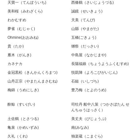
天寶一（てんぽういち)
西條鶴（さいじょうづる)
美和桜（みわざくら)
誠鏡（せいきょう)
わかむすめ
天美（てんび)
夢雀（むじゃく)
山縣（やまがた)
Ohmine(おおみね)
五橋(ごきょう)
貴（たか)
獺祭（だっさい)
雁木（がんき)
中島屋（なかじまや)
カネナカ
長陽福娘（ちょうようふくむすめ)
金冠黒松（きんかんくろまつ)
悦凱陣（よろこびがいじん)
山丹正宗（やまたんまさむね)
石鎚（いしづち)
梅錦（うめにしき)
豊乃梅（とよのうめ)
酔鯨（すいげい)
司牡丹 船中八策（つかさぼたん せ
んちゅうはっさく）
土佐鶴（とさつる)
美丈夫（びじょうぶ)
亀泉（かめいずみ)
南(みなみ)
久礼（くれ)
独楽蔵（こまぐら)