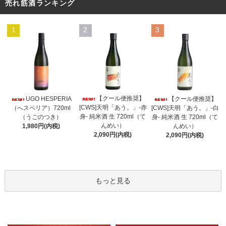
売れ筋酒ランキング
1
2
3
【クール便推奨】
UGO HESPERIA
【クール便推奨】
[CWS]天明「あう。」-赤
（へスペリア）720ml
[CWS]天明「あう。」-白
身- 純米酒 生 720ml（て
（うごのつき）
身- 純米酒 生 720ml（て
んめい）
1,980円(内税)
んめい）
2,090円(内税)
2,090円(内税)
もっと見る