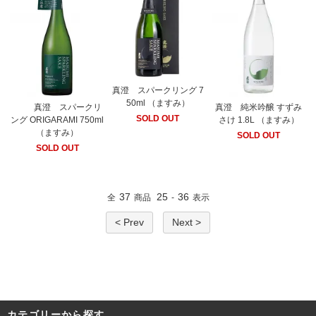
真澄 スパークリング 7
50ml （ますみ）
真澄 スパークリ
真澄 純米吟醸 すずみ
SOLD OUT
ング ORIGARAMI 750ml
さけ 1.8L （ますみ）
（ますみ）
SOLD OUT
SOLD OUT
37
25
36
全
商品
-
表示
< Prev
Next >
カテゴリーから探す