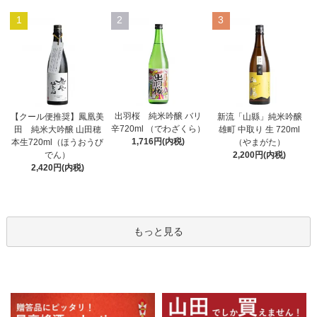
1
2
3
出羽桜 純米吟醸 バリ
【クール便推奨】鳳凰美
新流「山縣」純米吟醸
辛720ml （でわざくら）
田 純米大吟醸 山田穂
雄町 中取り 生 720ml
1,716円(内税)
本生720ml（ほうおうび
（やまがた）
でん）
2,200円(内税)
2,420円(内税)
もっと見る