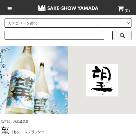
(
0
)