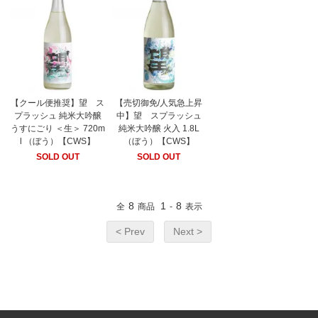
【クール便推奨】望 ス
【売切御免/人気急上昇
プラッシュ 純米大吟醸
中】望 スプラッシュ
うすにごり ＜生＞ 720m
純米大吟醸 火入 1.8L
l （ぼう）【CWS】
（ぼう）【CWS】
SOLD OUT
SOLD OUT
8
1
8
全
商品
-
表示
< Prev
Next >