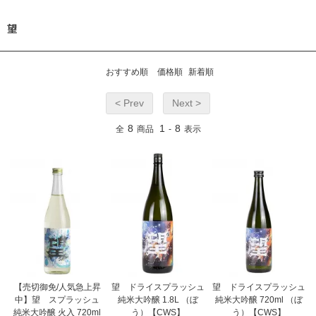
望
おすすめ順
価格順
新着順
< Prev
Next >
8
1
8
全
商品
-
表示
【売切御免/人気急上昇
望 ドライスプラッシュ
望 ドライスプラッシュ
中】望 スプラッシュ
純米大吟醸 1.8L （ぼ
純米大吟醸 720ml （ぼ
純米大吟醸 火入 720ml
う）【CWS】
う）【CWS】