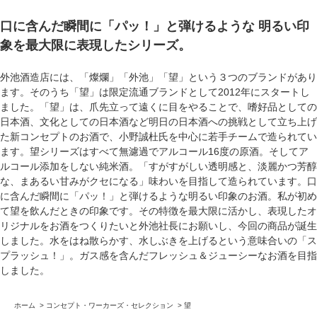
口に含んだ瞬間に「パッ！」と弾けるような 明るい印
象を最大限に表現したシリーズ。
外池酒造店には、「燦爛」「外池」「望」という３つのブランドがあり
ます。そのうち「望」は限定流通ブランドとして2012年にスタートし
ました。「望」は、爪先立って遠くに目をやることで、嗜好品としての
日本酒、文化としての日本酒など明日の日本酒への挑戦として立ち上げ
た新コンセプトのお酒で、小野誠杜氏を中心に若手チームで造られてい
ます。望シリーズはすべて無濾過でアルコール16度の原酒。そしてア
ルコール添加をしない純米酒。「すがすがしい透明感と、淡麗かつ芳醇
な、まあるい甘みがクセになる」味わいを目指して造られています。口
に含んだ瞬間に「パッ！」と弾けるような明るい印象のお酒。私が初め
て望を飲んだときの印象です。その特徴を最大限に活かし、表現したオ
リジナルをお酒をつくりたいと外池社長にお願いし、今回の商品が誕生
しました。水をはね散らかす、水しぶきを上げるという意味合いの「ス
プラッシュ！」。ガス感を含んだフレッシュ＆ジューシーなお酒を目指
しました。
ホーム
>
コンセプト・ワーカーズ・セレクション
>
望