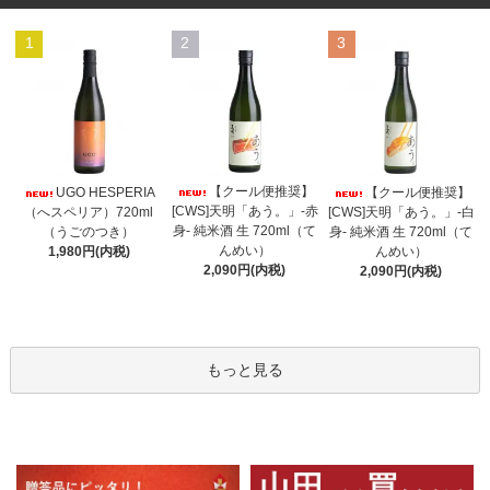
1
2
3
【クール便推奨】
UGO HESPERIA
【クール便推奨】
[CWS]天明「あう。」-赤
（へスペリア）720ml
[CWS]天明「あう。」-白
身- 純米酒 生 720ml（て
（うごのつき）
身- 純米酒 生 720ml（て
んめい）
1,980円(内税)
んめい）
2,090円(内税)
2,090円(内税)
もっと見る