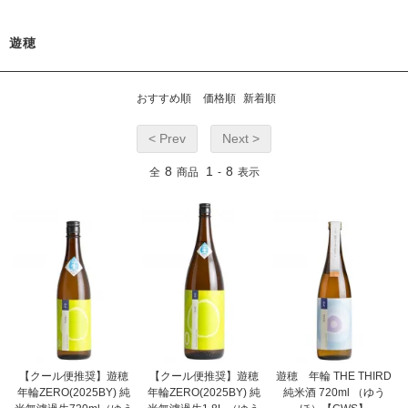
遊穂
おすすめ順
価格順
新着順
< Prev
Next >
8
1
8
全
商品
-
表示
【クール便推奨】遊穂
【クール便推奨】遊穂
遊穂 年輪 THE THIRD
年輪ZERO(2025BY) 純
年輪ZERO(2025BY) 純
純米酒 720ml （ゆう