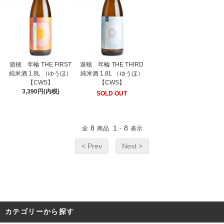
遊穂 年輪 THE FIRST
遊穂 年輪 THE THIRD
純米酒 1.8L （ゆうほ）
純米酒 1.8L （ゆうほ）
【CWS】
【CWS】
3,390円(内税)
SOLD OUT
8
1
8
全
商品
-
表示
< Prev
Next >
カテゴリーから探す