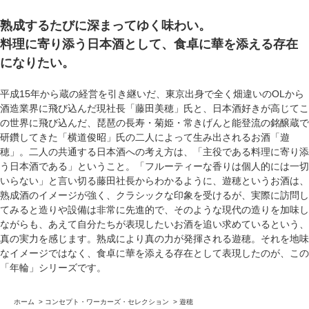
熟成するたびに深まってゆく味わい。
料理に寄り添う日本酒として、食卓に華を添える存在
になりたい。
平成15年から蔵の経営を引き継いだ、東京出身で全く畑違いのOLから
酒造業界に飛び込んだ現社長「藤田美穂」氏と、日本酒好きが高じてこ
の世界に飛び込んだ、琵琶の長寿・菊姫・常きげんと能登流の銘醸蔵で
研鑽してきた「横道俊昭」氏の二人によって生み出されるお酒「遊
穂」。二人の共通する日本酒への考え方は、「主役である料理に寄り添
う日本酒である」ということ。「フルーティーな香りは個人的には一切
いらない」と言い切る藤田社長からわかるように、遊穂というお酒は、
熟成酒のイメージが強く、クラシックな印象を受けるが、実際に訪問し
てみると造りや設備は非常に先進的で、そのような現代の造りを加味し
ながらも、あえて自分たちが表現したいお酒を追い求めているという、
真の実力を感じます。熟成により真の力が発揮される遊穂。それを地味
なイメージではなく、食卓に華を添える存在として表現したのが、この
「年輪」シリーズです。
ホーム
>
コンセプト・ワーカーズ・セレクション
>
遊穂