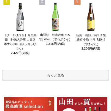
1
2
3
出羽桜 純米吟醸 バリ
【クール便推奨】鳳凰美
新流「山縣」純米吟醸
辛720ml （でわざくら）
田 純米大吟醸 山田穂
雄町 中取り 生 720ml
1,716円(内税)
本生720ml（ほうおうび
（やまがた）
でん）
2,200円(内税)
2,420円(内税)
もっと見る