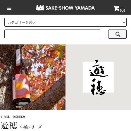
(
0
)