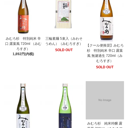
みむろ杉 特別純米 辛
三輪素麺 5束入（みわそ
口 露葉風 720ml （みむ
うめん）（みむろすぎ）
【クール便推奨】みむろ
ろすぎ）
SOLD OUT
杉 特別純米 辛口 露葉
1,892円(内税)
風 無濾過生 720ml（み
むろすぎ）
SOLD OUT
みむろ杉 純米吟醸 露