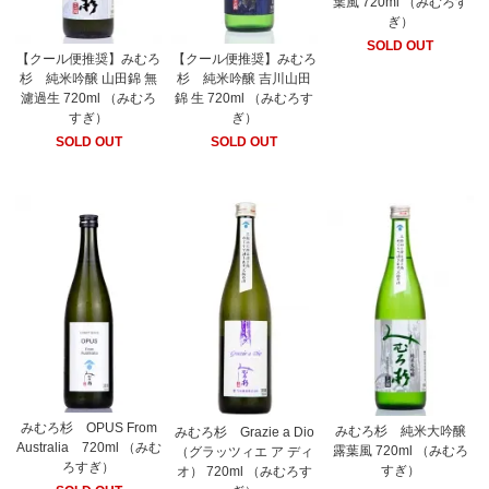
葉風 720ml （みむろす
ぎ）
SOLD OUT
【クール便推奨】みむろ
【クール便推奨】みむろ
杉 純米吟醸 山田錦 無
杉 純米吟醸 吉川山田
濾過生 720ml （みむろ
錦 生 720ml （みむろす
すぎ）
ぎ）
SOLD OUT
SOLD OUT
みむろ杉 OPUS From
みむろ杉 純米大吟醸
みむろ杉 Grazie a Dio
Australia 720ml （みむ
露葉風 720ml （みむろ
（グラッツィエ ア ディ
ろすぎ）
すぎ）
オ） 720ml （みむろす