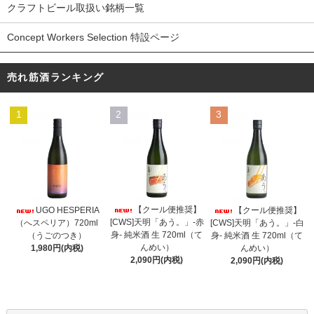
クラフトビール取扱い銘柄一覧
Concept Workers Selection 特設ページ
売れ筋酒ランキング
1
2
3
【クール便推奨】
UGO HESPERIA
【クール便推奨】
[CWS]天明「あう。」-赤
（へスペリア）720ml
[CWS]天明「あう。」-白
身- 純米酒 生 720ml（て
（うごのつき）
身- 純米酒 生 720ml（て
んめい）
1,980円(内税)
んめい）
2,090円(内税)
2,090円(内税)