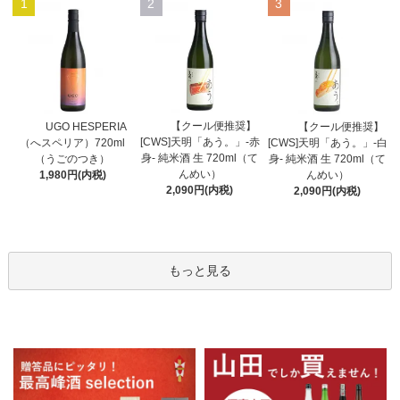
1
2
3
【クール便推奨】
UGO HESPERIA
【クール便推奨】
[CWS]天明「あう。」-赤
（へスペリア）720ml
[CWS]天明「あう。」-白
身- 純米酒 生 720ml（て
（うごのつき）
身- 純米酒 生 720ml（て
んめい）
1,980円(内税)
んめい）
2,090円(内税)
2,090円(内税)
もっと見る