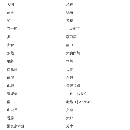
天明
来福
武勇
鳴海
望
遊穂
百十郎
小左衛門
奥
萩乃露
大倉
龍力
燦然
大典白菊
亀齢
華鳩
西條鶴
天寳一
白鴻
八幡川
山縣
長陽福娘
豊能梅
土佐しらぎく
南
老亀（おいがめ)
山城屋
文楽
香露
大那
飛良泉本舗
芳水