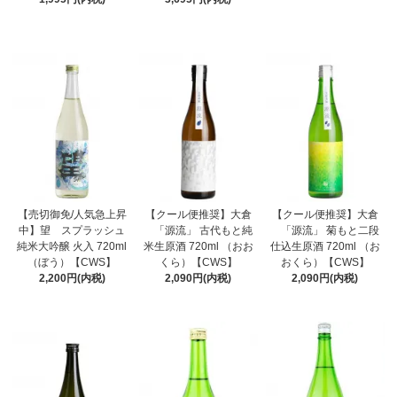
【売切御免/人気急上昇
【クール便推奨】大倉
【クール便推奨】大倉
中】望 スプラッシュ
「源流」 古代もと純
「源流」 菊もと二段
純米大吟醸 火入 720ml
米生原酒 720ml （おお
仕込生原酒 720ml （お
（ぼう）【CWS】
くら）【CWS】
おくら）【CWS】
2,200円(内税)
2,090円(内税)
2,090円(内税)