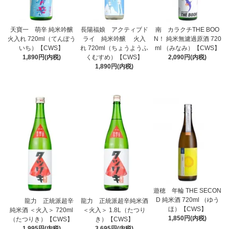
天寶一 萌辛 純米吟醸
長陽福娘 アクティブド
南 カラクチTHE BOO
火入れ 720ml（てんぽう
ライ 純米吟醸 火入
N！ 純米無濾過原酒 720
いち）【CWS】
れ 720ml（ちょうようふ
ml （みなみ）【CWS】
1,890円(内税)
くむすめ）【CWS】
2,090円(内税)
1,890円(内税)
遊穂 年輪 THE SECON
D 純米酒 720ml （ゆう
龍力 正統派超辛
龍力 正統派超辛純米酒
ほ）【CWS】
純米酒 ＜火入＞ 720ml
＜火入＞ 1.8L（たつり
1,850円(内税)
（たつりき）【CWS】
き）【CWS】
1,995円(内税)
3,695円(内税)