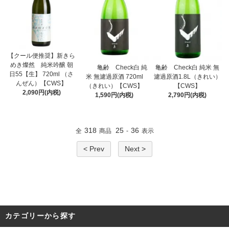
【クール便推奨】新きら
めき燦然 純米吟醸 朝
亀齢 Check白 純
亀齢 Check白 純米 無
日55【生】 720ml （さ
米 無濾過原酒 720ml
濾過原酒1.8L（きれい）
んぜん）【CWS】
（きれい）【CWS】
【CWS】
2,090円(内税)
1,590円(内税)
2,790円(内税)
318
25
36
全
商品
-
表示
< Prev
Next >
カテゴリーから探す