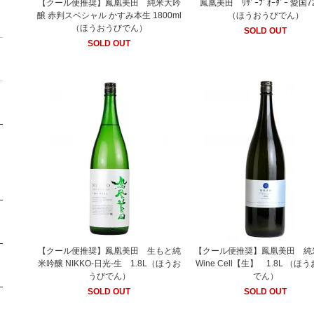
【クール便推奨】鳳凰美田 純米大吟
鳳凰美田 ﾘｻﾞｰﾌﾞｵｰﾀﾞｰ 愛国7
醸 赤判スペシャル かすみ本生 1800ml
（ほうおうびでん）
（ほうおうびでん）
SOLD OUT
SOLD OUT
【クール便推奨】鳳凰美田 生もと純
【クール便推奨】鳳凰美田 純
米吟醸 NIKKO-日光-生 1.8L（ほうお
Wine Cell【生】 1.8L （ほ
うびでん）
でん）
SOLD OUT
SOLD OUT