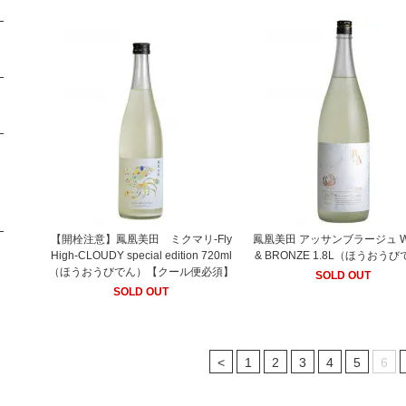
【開栓注意】鳳凰美田 ミクマリ-Fly
鳳凰美田 アッサンブラージュ W
High-CLOUDY special edition 720ml
& BRONZE 1.8L（ほうおう
（ほうおうびでん）【クール便必須】
SOLD OUT
SOLD OUT
<
1
2
3
4
5
6