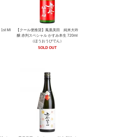
st MI
【クール便推奨】鳳凰美田 純米大吟
）
醸 赤判スペシャル かすみ本生 720ml
（ほうおうびでん）
SOLD OUT