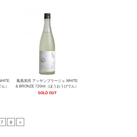
HITE
鳳凰美田 アッサンブラージュ WHITE
びでん）
& BRONZE 720ml（ほうおうびでん）
SOLD OUT
7
8
>