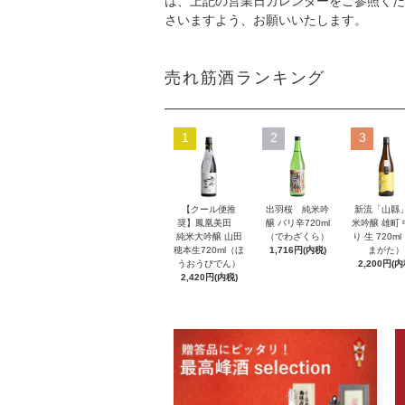
は、上記の営業日カレンダーをご参照くだ
さいますよう、お願いいたします。
売れ筋酒ランキング
1
2
3
【クール便推
出羽桜 純米吟
新流「山縣
奨】鳳凰美田
醸 バリ辛720ml
米吟醸 雄町
純米大吟醸 山田
（でわざくら）
り 生 720m
穂本生720ml（ほ
1,716円(内税)
まがた）
うおうびでん）
2,200円(内
2,420円(内税)