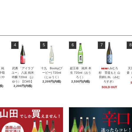
4
5
6
7
8
」純
武勇 「アイラブ
十九 Booby(ブ
超王祿 純米 本
みむろ
天
 中取
ユー」 八反 純米
ービー) 720ml
生 720ml（おう
杉 菩提もと 山
蒼（
l（や
吟醸 720ml (ぶ
（じゅうく）
ろく）
田錦1.8L（みむ
ゆう）【CWS】
2,209円(内税)
2,530円(内税)
ろすぎ）
税)
2,200円(内税)
SOLD OUT