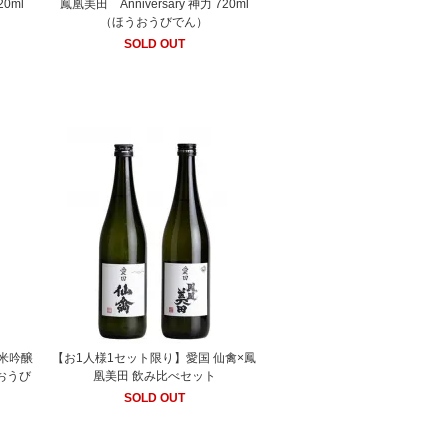
20ml
鳳凰美田 Anniversary 神力 720ml
（ほうおうびでん）
SOLD OUT
米吟醸
【お1人様1セット限り】愛国 仙禽×鳳
うおうび
凰美田 飲み比べセット
SOLD OUT