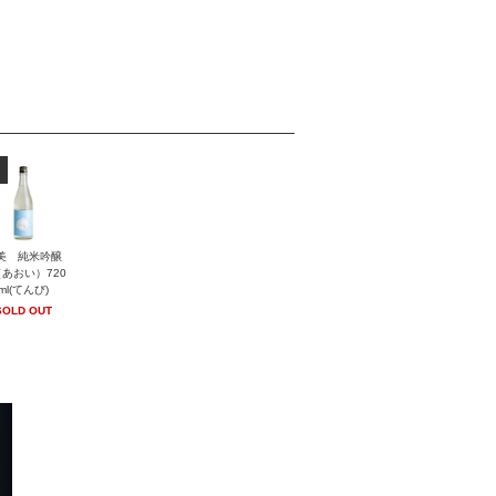
美 純米吟醸
あおい）720
ml(てんび)
SOLD OUT