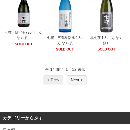
七窪 紅宝玉720ml（な
七窪 三春秋熟成 1.8L
黒七窪 1.8L（ななく
なくぼ）
（ななくぼ）
ぼ）
SOLD OUT
SOLD OUT
SOLD OUT
14
1
12
全
商品
-
表示
< Prev
Next >
カテゴリーから探す