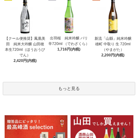
出羽桜 純米吟醸 バリ
【クール便推奨】鳳凰美
新流「山縣」純米吟醸
辛720ml （でわざくら）
田 純米大吟醸 山田穂
雄町 中取り 生 720ml
1,716円(内税)
本生720ml（ほうおうび
（やまがた）
でん）
2,200円(内税)
2,420円(内税)
もっと見る