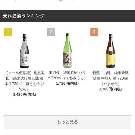
売れ筋酒ランキング
1
2
3
出羽桜 純米吟醸 バリ
【クール便推奨】鳳凰美
新流「山縣」純米吟醸
辛720ml （でわざくら）
田 純米大吟醸 山田穂
雄町 中取り 生 720ml
1,716円(内税)
本生720ml（ほうおうび
（やまがた）
でん）
2,200円(内税)
2,420円(内税)
もっと見る