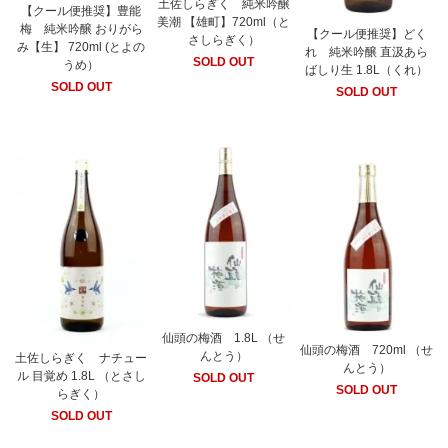
土佐しらぎく 純米吟醸
【クール便推奨】豊能
美潮 【雄町】720ml（と
梅 純米吟醸 おりがら
【クール便推奨】どく
さしらぎく）
み【生】 720ml (とよの
れ 純米吟醸 直汲あら
SOLD OUT
うめ）
ばしり生 1.8L（くれ）
SOLD OUT
SOLD OUT
仙頭の梅酒 1.8L （せ
仙頭の梅酒 720ml （せ
んとう）
土佐しらぎく ナチュー
んとう）
ル 目覚め 1.8L （とさし
SOLD OUT
SOLD OUT
らぎく）
SOLD OUT