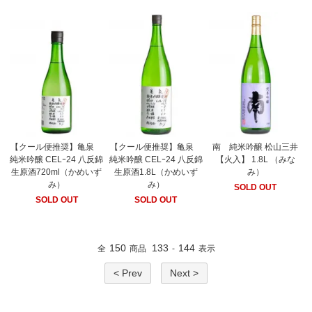
【クール便推奨】亀泉
【クール便推奨】亀泉
南 純米吟醸 松山三井
純米吟醸 CELｰ24 八反錦
純米吟醸 CELｰ24 八反錦
【火入】 1.8L （みな
生原酒720ml（かめいず
生原酒1.8L（かめいず
み）
み）
み）
SOLD OUT
SOLD OUT
SOLD OUT
150
133
144
全
商品
-
表示
< Prev
Next >