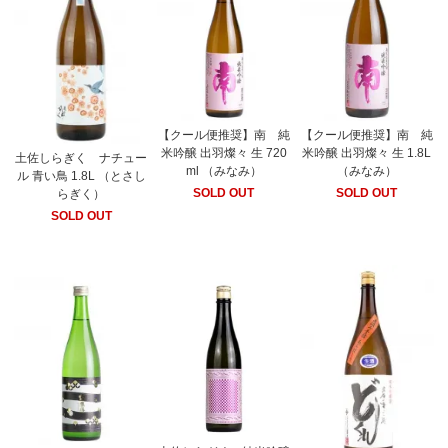
【クール便推奨】南 純
【クール便推奨】南 純
米吟醸 出羽燦々 生 720
米吟醸 出羽燦々 生 1.8L
土佐しらぎく ナチュー
ml （みなみ）
（みなみ）
ル 青い鳥 1.8L （とさし
SOLD OUT
SOLD OUT
らぎく）
SOLD OUT