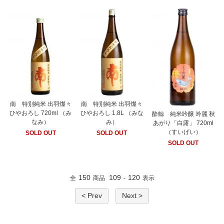
南 特別純米 出羽燦々
南 特別純米 出羽燦々
ひやおろし 720ml （み
ひやおろし 1.8L （みな
酔鯨 純米吟醸 吟麗 秋
なみ）
み）
あがり「白露」 720ml
（すいげい）
SOLD OUT
SOLD OUT
SOLD OUT
150
109
120
全
商品
-
表示
< Prev
Next >