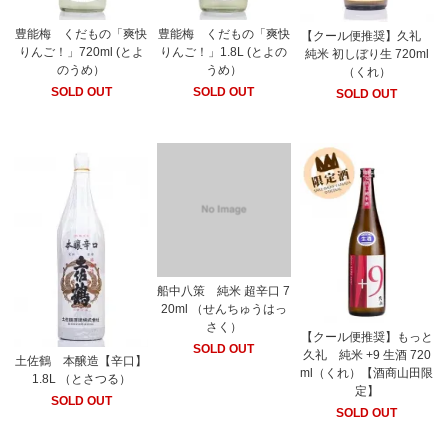
豊能梅 くだもの「爽快
豊能梅 くだもの「爽快
【クール便推奨】久礼
りんご！」720ml (とよ
りんご！」1.8L (とよの
純米 初しぼり生 720ml
のうめ）
うめ）
（くれ）
SOLD OUT
SOLD OUT
SOLD OUT
船中八策 純米 超辛口 7
20ml （せんちゅうはっ
さく）
【クール便推奨】もっと
SOLD OUT
久礼 純米 +9 生酒 720
土佐鶴 本醸造【辛口】
ml（くれ）【酒商山田限
1.8L （とさつる）
定】
SOLD OUT
SOLD OUT