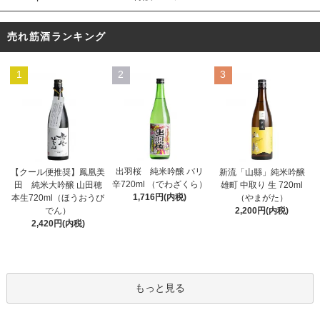
売れ筋酒ランキング
1
2
3
出羽桜 純米吟醸 バリ
【クール便推奨】鳳凰美
新流「山縣」純米吟醸
辛720ml （でわざくら）
田 純米大吟醸 山田穂
雄町 中取り 生 720ml
1,716円(内税)
本生720ml（ほうおうび
（やまがた）
でん）
2,200円(内税)
2,420円(内税)
もっと見る