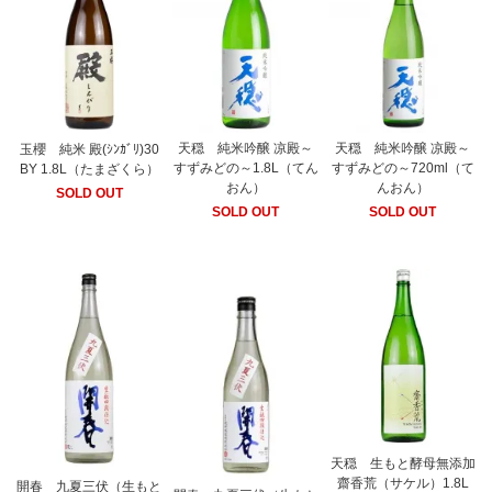
天穏 純米吟醸 凉殿～
天穏 純米吟醸 凉殿～
玉櫻 純米 殿(ｼﾝｶﾞﾘ)30
すずみどの～1.8L（てん
すずみどの～720ml（て
BY 1.8L（たまざくら）
おん）
んおん）
SOLD OUT
SOLD OUT
SOLD OUT
天穏 生もと酵母無添加
齋香荒（サケル）1.8L
開春 九夏三伏（生もと