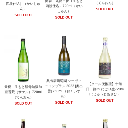
開春 九夏三伏（生もと
（てんおん）
四段仕込）（かいしゅ
四段仕込）720ml（かい
ん）
SOLD OUT
しゅん）
SOLD OUT
SOLD OUT
奥出雲葡萄園 ソーヴィ
【クール便推奨】十旭
ニヨンブラン 2023 [奥出
天穏 生もと酵母無添加
日 麹39 にごり生720m
雲] 750ml （おくいず
齋香荒（サケル）720ml
l（じゅうじあさひ）
も）
（てんおん）
SOLD OUT
SOLD OUT
SOLD OUT