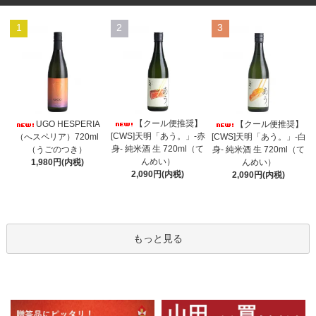
1
2
3
【クール便推奨】
UGO HESPERIA
【クール便推奨】
[CWS]天明「あう。」-赤
（へスペリア）720ml
[CWS]天明「あう。」-白
身- 純米酒 生 720ml（て
（うごのつき）
身- 純米酒 生 720ml（て
んめい）
1,980円(内税)
んめい）
2,090円(内税)
2,090円(内税)
もっと見る