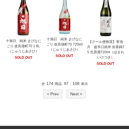
十旭日 純米 まげなに
十旭日 純米 まげなに
【クール便推奨】誉池
ごり 改良雄町70 720ml
ごり 改良雄町70 1.8L
月 超辛口純米 佐香錦7
（じゅうじあさひ）
（じゅうじあさひ）
5 生原酒720ml（ほまれ
SOLD OUT
いけづき）
SOLD OUT
SOLD OUT
174
97
108
全
商品
-
表示
< Prev
Next >