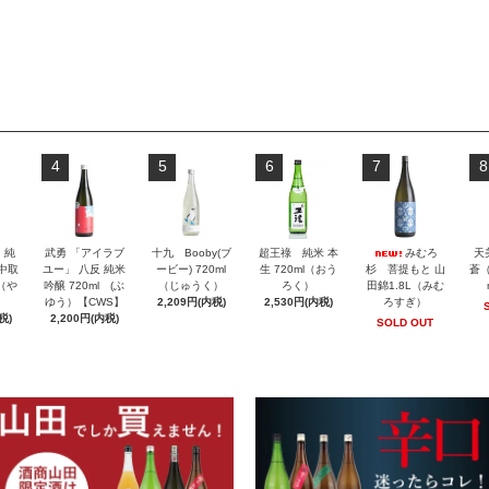
4
5
6
7
8
」純
武勇 「アイラブ
十九 Booby(ブ
超王祿 純米 本
みむろ
天
 中取
ユー」 八反 純米
ービー) 720ml
生 720ml（おう
杉 菩提もと 山
蒼（
l（や
吟醸 720ml (ぶ
（じゅうく）
ろく）
田錦1.8L（みむ
ゆう）【CWS】
2,209円(内税)
2,530円(内税)
ろすぎ）
税)
2,200円(内税)
SOLD OUT