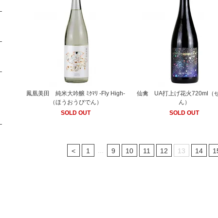
鳳凰美田 純米大吟醸 ﾐｸﾏﾘ -Fly High-
仙禽 UA打上げ花火720ml（
（ほうおうびでん）
ん）
SOLD OUT
SOLD OUT
...
<
1
9
10
11
12
13
14
1