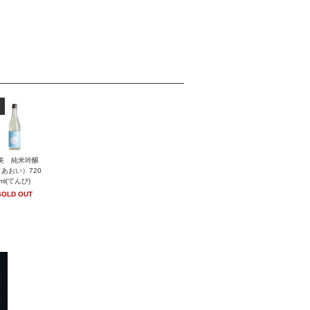
美 純米吟醸
あおい）720
ml(てんび)
SOLD OUT