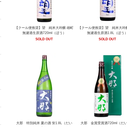
【クール便推奨】望 純米大吟醸 雄町
【クール便推奨】望 純米大吟醸
無濾過生原酒720ml（ぼう）
無濾過生原酒1.8L（ぼう
SOLD OUT
SOLD OUT
大那 特別純米 夏の酒 蛍1.8L（だい
大那 金賞受賞酒720ml（だ