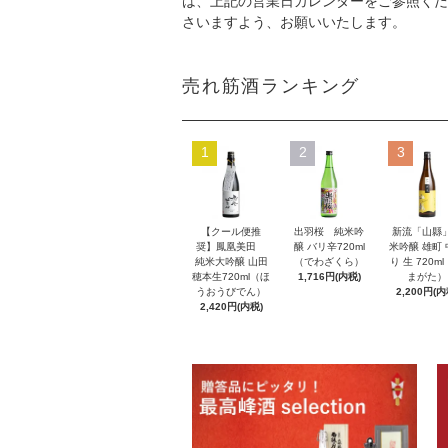
は、上記の営業日カレンダーをご参照くだ
さいますよう、お願いいたします。
売れ筋酒ランキング
1
2
3
【クール便推
出羽桜 純米吟
新流「山縣
奨】鳳凰美田
醸 バリ辛720ml
米吟醸 雄町
純米大吟醸 山田
（でわざくら）
り 生 720m
穂本生720ml（ほ
1,716円(内税)
まがた）
うおうびでん）
2,200円(内
2,420円(内税)