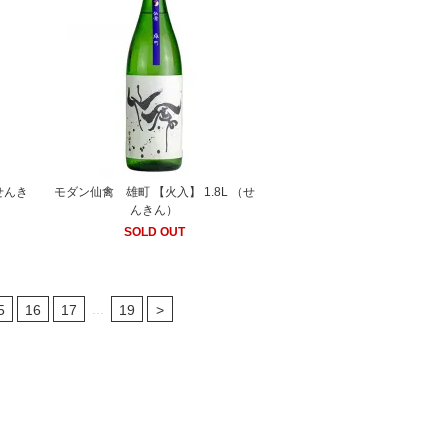
せんき
モダン仙禽 雄町 【火入】 1.8L （せ
んきん）
SOLD OUT
...
5
16
17
19
>