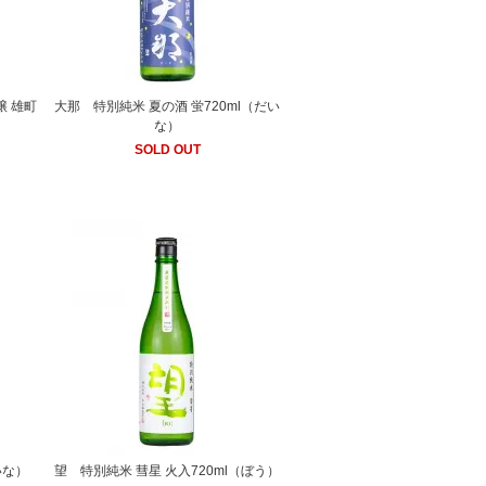
 雄町
大那 特別純米 夏の酒 蛍720ml（だい
）
な）
SOLD OUT
いな）
望 特別純米 彗星 火入720ml（ぼう）