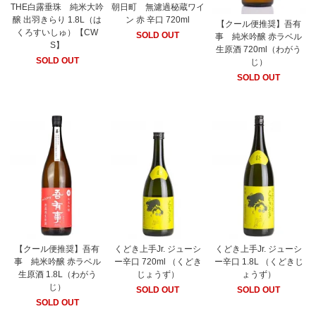
THE白露垂珠 純米大吟
朝日町 無濾過秘蔵ワイ
醸 出羽きらり 1.8L（は
ン 赤 辛口 720ml
【クール便推奨】吾有
くろすいしゅ）【CW
SOLD OUT
事 純米吟醸 赤ラベル
S】
生原酒 720ml（わがう
SOLD OUT
じ）
SOLD OUT
【クール便推奨】吾有
くどき上手Jr. ジューシ
くどき上手Jr. ジューシ
事 純米吟醸 赤ラベル
ー辛口 720ml （くどき
ー辛口 1.8L （くどきじ
生原酒 1.8L（わがう
じょうず）
ょうず）
じ）
SOLD OUT
SOLD OUT
SOLD OUT