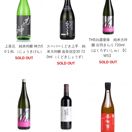
THE白露垂珠 純米大吟
醸 出羽きらり 720ml
上喜元 純米吟醸 神力5
スーパーくどき上手 純
（はくろすいしゅ）【C
0 1.8L （じょうきげん）
米大吟醸 改良信交30 72
WS】
0ml （くどきじょうず）
SOLD OUT
SOLD OUT
SOLD OUT