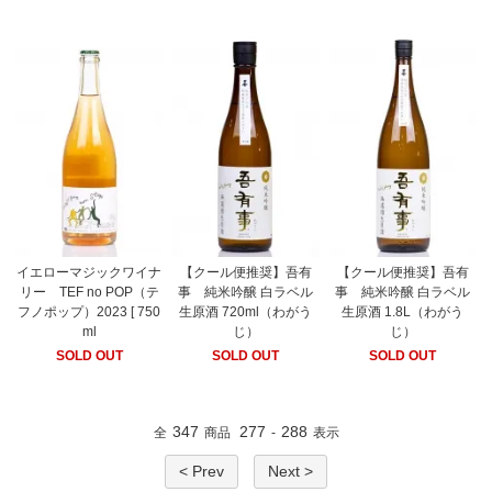
イエローマジックワイナ
【クール便推奨】吾有
【クール便推奨】吾有
リー TEF no POP（テ
事 純米吟醸 白ラベル
事 純米吟醸 白ラベル
フノポップ）2023 [ 750
生原酒 720ml（わがう
生原酒 1.8L（わがう
ml
じ）
じ）
SOLD OUT
SOLD OUT
SOLD OUT
347
277
288
全
商品
-
表示
< Prev
Next >