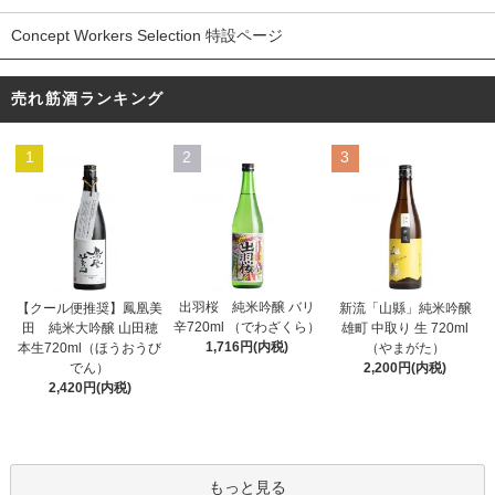
Concept Workers Selection 特設ページ
売れ筋酒ランキング
1
2
3
出羽桜 純米吟醸 バリ
【クール便推奨】鳳凰美
新流「山縣」純米吟醸
辛720ml （でわざくら）
田 純米大吟醸 山田穂
雄町 中取り 生 720ml
1,716円(内税)
本生720ml（ほうおうび
（やまがた）
でん）
2,200円(内税)
2,420円(内税)
もっと見る