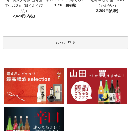
辛720ml （でわざくら）
田 純米大吟醸 山田穂
雄町 中取り 生 720ml
1,716円(内税)
本生720ml（ほうおうび
（やまがた）
でん）
2,200円(内税)
2,420円(内税)
もっと見る