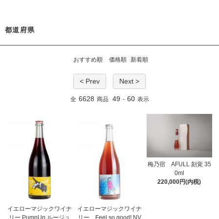
都道府県
おすすめ順
価格順
新着順
< Prev
Next >
6628
49
60
全
商品
-
表示
梅乃宿 AFULL 刻覚 35
0ml
220,000円(内税)
イエローマジックワイナ
イエローマジックワイナ
リー PumpUp ルージュ
リー Feel so good! NV