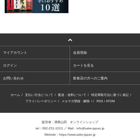
マイアカウント
会員登録
ログイン
カートを見る
お問い合わせ
飲食店の方へのご案内
ホーム
/
支払い方法について
/
配送・送料について
/
特定商取引法に基づく表記
/
プライバシーポリシー
/
メルマガ登録・解除
/ /
RSS
/
ATOM
販売者：酒商山田 オンラインショップ
tel：082-251-1013 ／ Mail：info@sake-japan.jp
Website：
https://www.sake-japan.jp