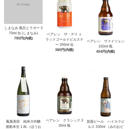
しまなみ 風呂とラガー 3
70ml 缶 (しまなみ)
ベアレン ザ・デイ ト
795円(内税)
ラッドゴールドピルスナ
ベアレン ヴァイツェン
ー 350ml 缶
330ml 瓶
380円(内税)
454円(内税)
ベアレン クラシック 3
鳳凰美田 純米大吟醸
箕面ビール ハイカラピ
30ml 瓶
渡船本生 1.8L（ほうお
ルス 330ml （みのおビ