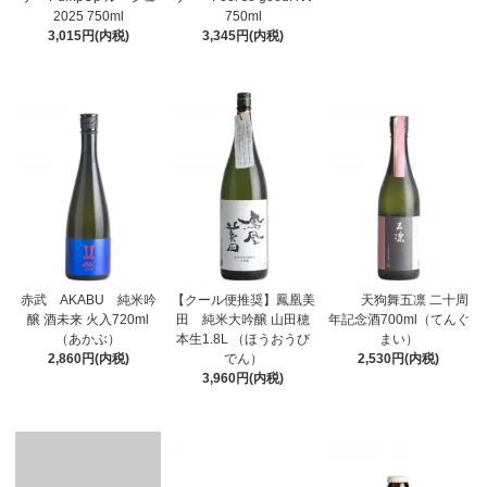
2025 750ml
750ml
3,015円(内税)
3,345円(内税)
赤武 AKABU 純米吟
【クール便推奨】鳳凰美
天狗舞五凛 二十周
醸 酒未来 火入720ml
田 純米大吟醸 山田穂
年記念酒700ml（てんぐ
（あかぶ）
本生1.8L （ほうおうび
まい）
2,860円(内税)
でん）
2,530円(内税)
3,960円(内税)