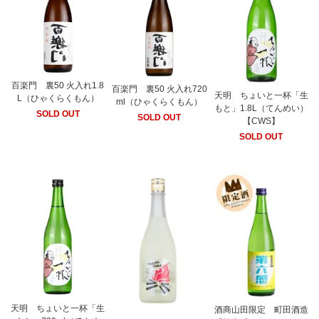
百楽門 裏50 火入れ1.8
百楽門 裏50 火入れ720
天明 ちょいと一杯「生
L（ひゃくらくもん）
ml（ひゃくらくもん）
もと」1.8L（てんめい）
SOLD OUT
SOLD OUT
【CWS】
SOLD OUT
天明 ちょいと一杯「生
酒商山田限定 町田酒造