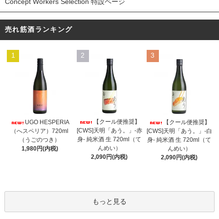
Concept Workers Selection 特設ページ
売れ筋酒ランキング
1
2
3
【クール便推奨】
UGO HESPERIA
【クール便推奨】
[CWS]天明「あう。」-赤
（へスペリア）720ml
[CWS]天明「あう。」-白
身- 純米酒 生 720ml（て
（うごのつき）
身- 純米酒 生 720ml（て
んめい）
1,980円(内税)
んめい）
2,090円(内税)
2,090円(内税)
もっと見る