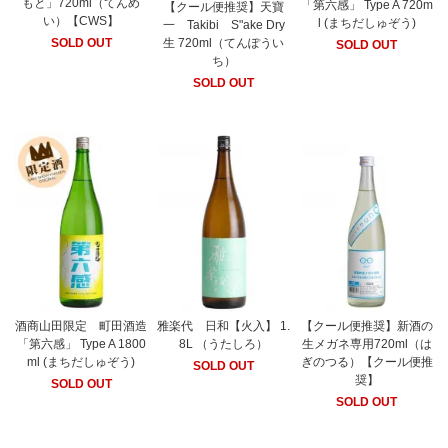
もと」720ml（てんめ
「第六感」 Type A 720m
【クール便推奨】天寶
い）【CWS】
l (まちだしゅぞう)
一 Takibi S"ake Dry
SOLD OUT
生 720ml（てんぽうい
SOLD OUT
ち）
SOLD OUT
酒商山田限定 町田酒造
雅楽代 日和【火入】 1.
【クール便推奨】新酒の
「第六感」 Type A 1800
8L （うたしろ）
生メガネ専用720ml（は
ml (まちだしゅぞう)
ぎのつる）【クール便推
SOLD OUT
奨】
SOLD OUT
SOLD OUT