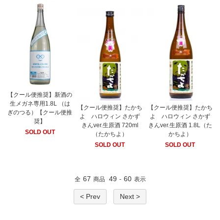
【クール便推奨】新酒の
生メガネ専用1.8L （は
【クール便推奨】たかち
【クール便推奨】たかち
ぎのつる）【クール便推
よ ハロウィン さかず
よ ハロウィン さかず
奨】
きんver.生原酒 720ml
きんver.生原酒 1.8L（た
SOLD OUT
（たかちよ）
かちよ）
SOLD OUT
SOLD OUT
67
49
60
全
商品
-
表示
< Prev
Next >